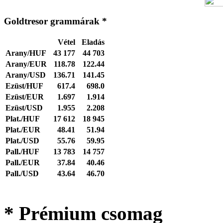
Goldtresor grammárak *
Vétel
Eladás
Arany/HUF
43 177
44 703
Arany/EUR
118.78
122.44
Arany/USD
136.71
141.45
Ezüst/HUF
617.4
698.0
Ezüst/EUR
1.697
1.914
Ezüst/USD
1.955
2.208
Plat./HUF
17 612
18 945
Plat./EUR
48.41
51.94
Plat./USD
55.76
59.95
Pall./HUF
13 783
14 757
Pall./EUR
37.84
40.46
Pall./USD
43.64
46.70
* Prémium csomag