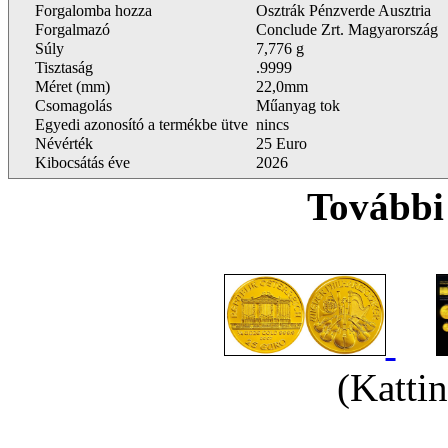
Forgalomba hozza
Osztrák Pénzverde Ausztria
Forgalmazó
Conclude Zrt. Magyarország
Súly
7,776 g
Tisztaság
.9999
Méret (mm)
22,0mm
Csomagolás
Műanyag tok
Egyedi azonosító a termékbe ütve
nincs
Névérték
25 Euro
Kibocsátás éve
2026
További
(Kattin