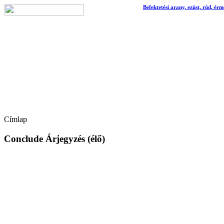
Befektetési arany, ezüst, rúd, érm
Címlap
Conclude Árjegyzés (élő)