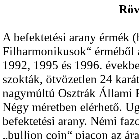
Röv
A befektetési arany érmék (
Filharmonikusok“ érméből a
1992, 1995 és 1996. évekbe
szokták, ötvözetlen 24 kará
nagymúltú Osztrák Állami P
Négy méretben elérhető. U
befektetési arany. Némi fazo
„bullion coin“ piacon az ár