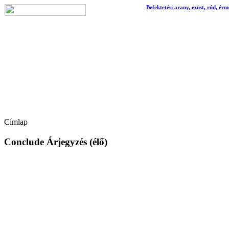
Befektetési arany, ezüst, rúd, érm
Címlap
Conclude Árjegyzés (élő)