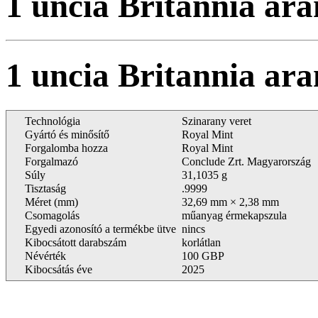
1 uncia Britannia ar
1 uncia Britannia 
Technológia
Szinarany veret
Gyártó és minősítő
Royal Mint
Forgalomba hozza
Royal Mint
Forgalmazó
Conclude Zrt. Magyarország
Súly
31,1035 g
Tisztaság
.9999
Méret (mm)
32,69 mm × 2,38 mm
Csomagolás
műanyag érmekapszula
Egyedi azonosító a termékbe ütve
nincs
Kibocsátott darabszám
korlátlan
Névérték
100 GBP
Kibocsátás éve
2025