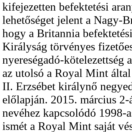
kifejezetten befektetési ar
lehetőséget jelent a Nagy-
hogy a Britannia befektetés
Királyság törvényes fizető
nyereségadó-kötelezettség a
az utolsó a Royal Mint álta
II. Erzsébet királynő negyed
előlapján. 2015. március 2-
nevéhez kapcsolódó 1998-as
ismét a Royal Mint saját v