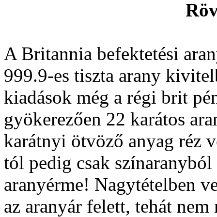
Röv
A Britannia befektetési ar
999.9-es tiszta arany kivite
kiadások még a régi brit 
gyökerezően 22 karátos ara
karátnyi ötvöző anyag réz v
tól pedig csak színaranyból 
aranyérme! Nagytételben ve
az aranyár felett, tehát ne