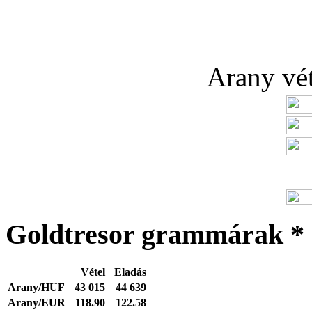
Arany véte
Goldtresor grammárak *
Vétel
Eladás
Arany/HUF
43 015
44 639
Arany/EUR
118.90
122.58