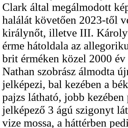
Clark által megálmodott kép
halálát követően 2023-től 
királynőt, illetve III. Káro
érme hátoldala az allegorik
brit érméken közel 2000 év
Nathan szobrász álmodta újr
jelképezi, bal kezében a bé
pajzs látható, jobb kezében 
jelképező 3 ágú szigonyt lá
vize mossa, a háttérben pedi