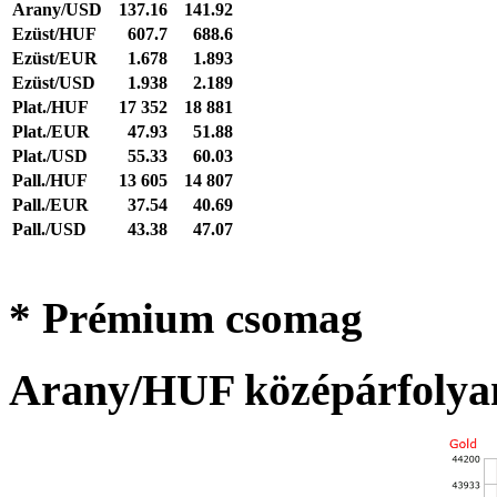
Arany/USD
137.16
141.92
Ezüst/HUF
607.7
688.6
Ezüst/EUR
1.678
1.893
Ezüst/USD
1.938
2.189
Plat./HUF
17 352
18 881
Plat./EUR
47.93
51.88
Plat./USD
55.33
60.03
Pall./HUF
13 605
14 807
Pall./EUR
37.54
40.69
Pall./USD
43.38
47.07
* Prémium csomag
Arany/HUF középárfolya