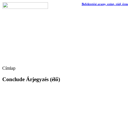
Befektetési arany, ezüst, rúd, érm
Címlap
Conclude Árjegyzés (élő)