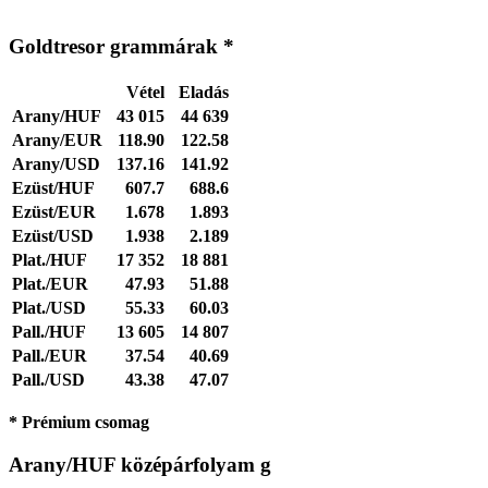
Goldtresor grammárak *
Vétel
Eladás
Arany/HUF
43 015
44 639
Arany/EUR
118.90
122.58
Arany/USD
137.16
141.92
Ezüst/HUF
607.7
688.6
Ezüst/EUR
1.678
1.893
Ezüst/USD
1.938
2.189
Plat./HUF
17 352
18 881
Plat./EUR
47.93
51.88
Plat./USD
55.33
60.03
Pall./HUF
13 605
14 807
Pall./EUR
37.54
40.69
Pall./USD
43.38
47.07
* Prémium csomag
Arany/HUF középárfolyam g