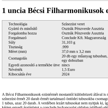
1 uncia Bécsi Filharmonikusok
Technológia
Színezüst veret
Gyártó és minősítő
Osztrák Pénzverde Ausztria
Forgalomba hozza
Osztrák Pénzverde Ausztria
Forgalmazó
Conclude Kft. Magyarország
Súly
31,103 g
Tisztaság
.999
Méret (mm)
37,0 mm x 3,2 mm
20 db egy műanyag tubusban,
Csomagolás
egy dobozban
Egyedi azonosító a termékbe ütve
nincs
Névérték
1,5 Euro
Kibocsátás éve
2024
A Bécsi Filharmonikusok ezüstérmét mostantól különbözeti áfával is m
színezüst érmét 20 darab érmét tartalmazó öntödei tubusokba csoma
1 tubus, azaz 20 darab. A verdében lezárt tubusokat nem nyitjuk ki, 
kérjen egyedi árajánlatot a conclude.hu/kapcsolat oldalon található el