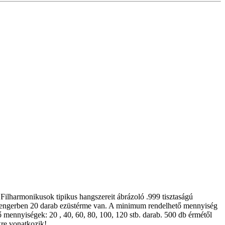
 Filharmonikusok tipikus hangszereit ábrázoló .999 tisztaságú
 hengerben 20 darab ezüstérme van. A minimum rendelhető mennyiség
ő mennyiségek: 20 , 40, 60, 80, 100, 120 stb. darab. 500 db érmétől
kre vonatkozik!