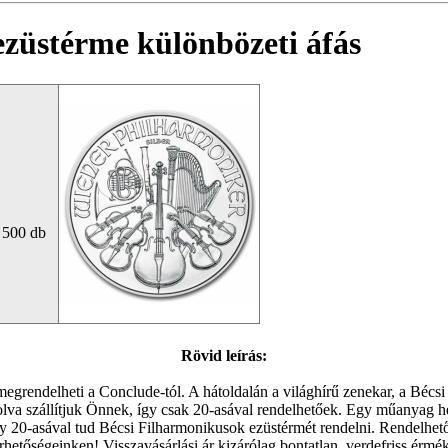
 ezüstérme különbözeti áfás
 500 db
Rövid leírás:
egrendelheti a Conclude-tól. A hátoldalán a világhírű zenekar, a Bécsi
golva szállítjuk Önnek, így csak 20-asával rendelhetőek. Egy műanyag
így 20-asával tud Bécsi Filharmonikusok ezüstérmét rendelni. Rendelhet
érhetőségeinken! Visszavásárlási ár kizárólag bontatlan, verdefriss érmé