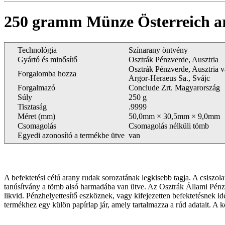
250 gramm Münze Österreich
Technológia
Színarany öntvény
Gyártó és minősítő
Osztrák Pénzverde, Ausztria
Osztrák Pénzverde, Ausztria 
Forgalomba hozza
Argor-Heraeus Sa., Svájc
Forgalmazó
Conclude Zrt. Magyarország
Súly
250 g
Tisztaság
.9999
Méret (mm)
50,0mm × 30,5mm × 9,0mm
Csomagolás
Csomagolás nélküli tömb
Egyedi azonosító a termékbe ütve
van
A befektetési célú arany rudak sorozatának legkisebb tagja. A csiszo
tanúsítvány a tömb alsó harmadába van ütve. Az Osztrák Állami Pé
likvid. Pénzhelyettesítő eszköznek, vagy kifejezetten befektetésnek i
termékhez egy külön papírlap jár, amely tartalmazza a rúd adatait. A 