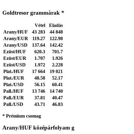
Goldtresor grammárak *
Vétel
Eladás
Arany/HUF
43 283
44 848
Arany/EUR
119.27
122.98
Arany/USD
137.64
142.42
Ezüst/HUF
620.3
701.7
Ezüst/EUR
1.707
1.926
Ezüst/USD
1.972
2.228
Plat./HUF
17 664
19 021
Plat./EUR
48.58
52.17
Plat./USD
56.15
60.41
Pall./HUF
13 746
14 740
Pall./EUR
37.81
40.47
Pall./USD
43.71
46.83
* Prémium csomag
Arany/HUF középárfolyam g