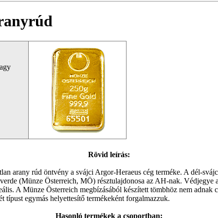
 aranyrúd
vagy
Rövid leírás:
latlan arany rúd öntvény a svájci Argor-Heraeus cég terméke. A dél-svá
nzverde (Münze Österreich, MÖ) résztulajdonosa az AH-nak. Védjegye
deális. A Münze Österreich megbízásából készített tömbhöz nem adnak ce
két típust egymás helyettesítő termékeként forgalmazzuk.
Hasonló termékek a csoportban: