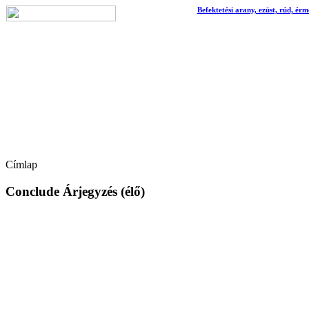
Befektetési arany, ezüst, rúd, érm
Címlap
Conclude Árjegyzés (élő)