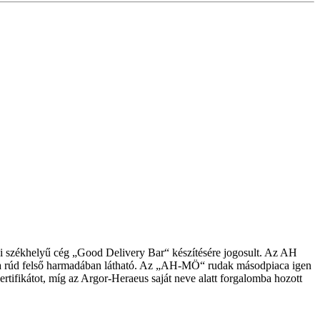
jci székhelyű cég „Good Delivery Bar“ készítésére jogosult. Az AH
 a rúd felső harmadában látható. Az „AH-MÖ“ rudak másodpiaca igen
rtifikátot, míg az Argor-Heraeus saját neve alatt forgalomba hozott