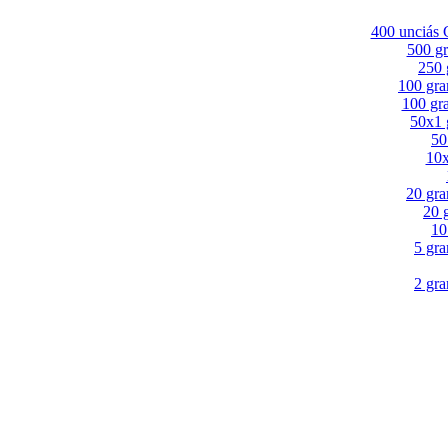
400 unciás 
500 g
250 
100 gra
100 gr
50x1 
50
10x
20 gr
20 
10
5 gr
2 gr