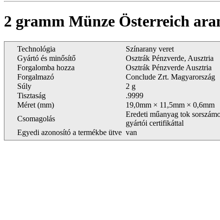
2 gramm Münze Österreich a
Technológia
Színarany veret
Gyártó és minősítő
Osztrák Pénzverde, Ausztria
Forgalomba hozza
Osztrák Pénzverde Ausztria
Forgalmazó
Conclude Zrt. Magyarország
Súly
2 g
Tisztaság
.9999
Méret (mm)
19,0mm × 11,5mm × 0,6mm
Eredeti műanyag tok sorszámo
Csomagolás
gyártói certifikáttal
Egyedi azonosító a termékbe ütve
van