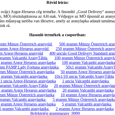
Rövid leírás:
 A svájci Argor-Heraeus cég terméke. A finomító „Good Delivery“ aranyr
, MÖ) résztulajdonosa az AH-nak. Védjegye az MÖ típusnál az aranyrú
ns műanyag tartóba van illesztve, amely az aranylapka adatait tartalmazó
ünk rá.
Hasonló termékek a csoportban:
amm Münze Österreich aranyrúd
500 gramm Münze Österreich ara
ramm Argor-Heraeus aranyrúd
250 gramm Münze Österreich arany
m Argor-Heraeus aranyrúd
400 unciás Good Delivery Standard ar
gramm Valcambi AranyTábla
100 gramm Münze Österreich aranyl
 gramm Argor Heraeus aranylapka
100 gramm Valcambi aranylapk
mm PAMP Lady Fortuna aranylapka
50x1 gramm Valcambi Arany
amm Münze Österreich aranylapka
50 gramm Argor Heraeus aranyl
 gramm Valcambi aranylapka
10x1/10 uncia Valcambi AranyTábla
1 uncia Argor-Heraeus aranylapka
1 uncia Valcambi aranylapka
 gramm Valcambi AranyTábla
20 gramm Münze Österreich aranyla
 gramm Argor Heraeus aranylapka
20 gramm Valcambi aranylapka
amm Münze Österreich aranylapka
10 gramm Argor Heraeus aranyl
gramm Valcambi aranylapka
5 gramm Münze Österreich aranylapk
 gramm Argor Heraeus aranylapka
5 gramm Valcambi aranylapka
5 gramm Valcambi aranylapka
2 gramm Argor Heraeus aranylapka
Befektetési grammarany .9999