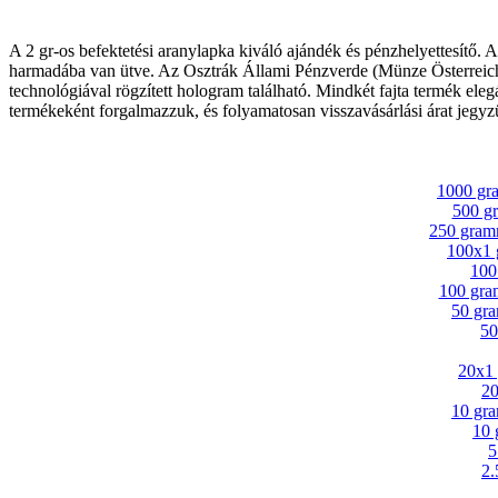
A 2 gr-os befektetési aranylapka kiváló ajándék és pénzhelyettesítő.
harmadába van ütve. Az Osztrák Állami Pénzverde (Münze Österreich
technológiával rögzített hologram található. Mindkét fajta termék elegá
termékeként forgalmazzuk, és folyamatosan visszavásárlási árat jegyz
1000 gr
500 g
250 gram
100x1 
100
100 gra
50 gr
50
20x1
20
10 gr
10 
5
2.