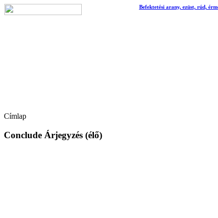
Befektetési arany, ezüst, rúd, érm
Címlap
Conclude Árjegyzés (élő)