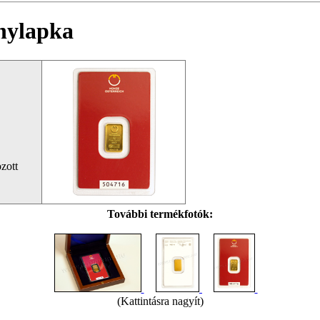
ranylapka
zott
További termékfotók:
(Kattintásra nagyít)