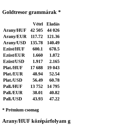
Goldtresor grammárak *
Vétel
Eladás
Arany/HUF
42 505
44 026
Arany/EUR
117.72
121.36
Arany/USD
135.78
140.49
Ezüst/HUF
600.1
678.5
Ezüst/EUR
1.660
1.872
Ezüst/USD
1.917
2.165
Plat./HUF
17 688
19 043
Plat./EUR
48.94
52.54
Plat./USD
56.49
60.78
Pall./HUF
13 752
14 795
Pall./EUR
38.01
40.82
Pall./USD
43.93
47.22
* Prémium csomag
Arany/HUF középárfolyam g