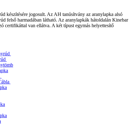
úd készítésére jogosult. Az AH tanúsítvány az aranylapka alsó
d felső harmadában látható. Az aranylapkák hátoldalán Kinebar
 certifikáttal van ellátva. A két típust egymás helyettesítő
nyrúd
rúd
anytömb
apka
a
Tábla
apka
pka
apka
a