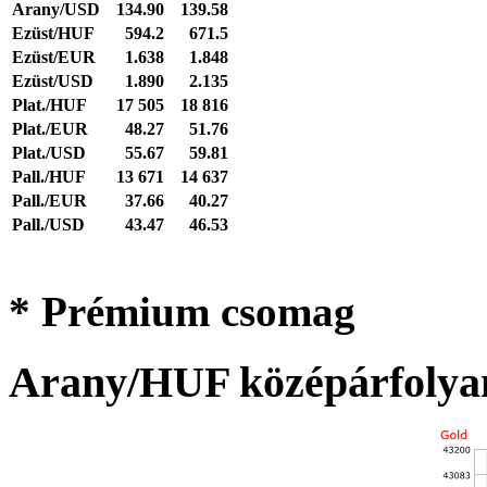
Arany/USD
134.90
139.58
Ezüst/HUF
594.2
671.5
Ezüst/EUR
1.638
1.848
Ezüst/USD
1.890
2.135
Plat./HUF
17 505
18 816
Plat./EUR
48.27
51.76
Plat./USD
55.67
59.81
Pall./HUF
13 671
14 637
Pall./EUR
37.66
40.27
Pall./USD
43.47
46.53
* Prémium csomag
Arany/HUF középárfolya