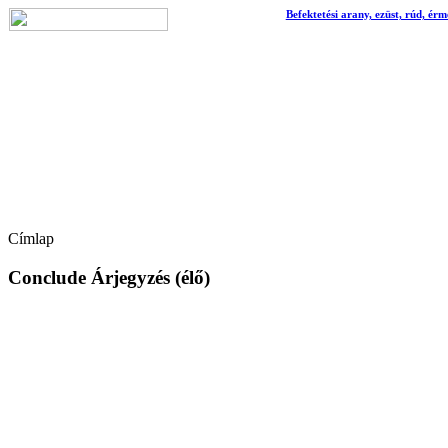
Befektetési arany, ezüst, rúd, érm
Címlap
Conclude Árjegyzés (élő)