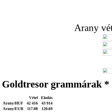
Arany véte
Goldtresor grammárak *
Vétel
Eladás
Arany/HUF
42 416
43 914
Arany/EUR
117.08
120.69