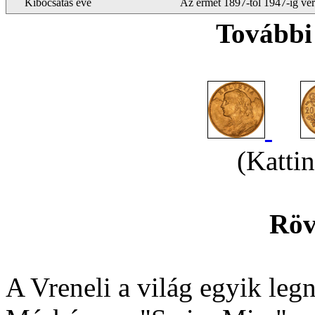
Kibocsátás éve
Az érmét 1897-től 1947-ig ver
További
(Kattin
Röv
A Vreneli a világ egyik leg