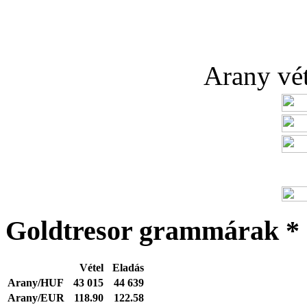
Arany véte
Goldtresor grammárak *
Vétel
Eladás
Arany/HUF
43 015
44 639
Arany/EUR
118.90
122.58