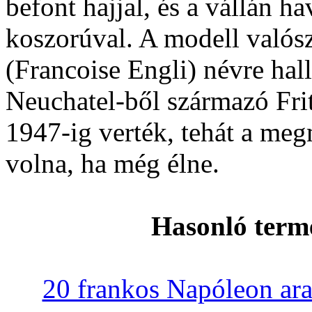
befont hajjal, és a vállán ha
koszorúval. A modell valós
(Francoise Engli) névre hall
Neuchatel-ből származó Fri
1947-ig verték, tehát a meg
volna, ha még élne.
Hasonló term
20 frankos Napóleon ar