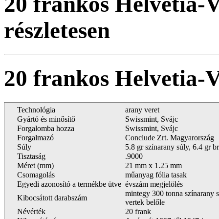
20 frankos Helvetia-
részletesen
20 frankos Helvetia
Technológia
arany veret
Gyártó és minősítő
Swissmint, Svájc
Forgalomba hozza
Swissmint, Svájc
Forgalmazó
Conclude Zrt. Magyarország
Súly
5.8 gr színarany súly, 6.4 gr br
Tisztaság
.9000
Méret (mm)
21 mm x 1.25 mm
Csomagolás
műanyag fólia tasak
Egyedi azonosító a termékbe ütve
évszám megjelölés
mintegy 300 tonna színarany s
Kibocsátott darabszám
vertek belőle
Névérték
20 frank