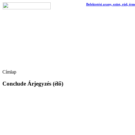
Befektetési arany, ezüst, rúd, érm
Címlap
Conclude Árjegyzés (élő)