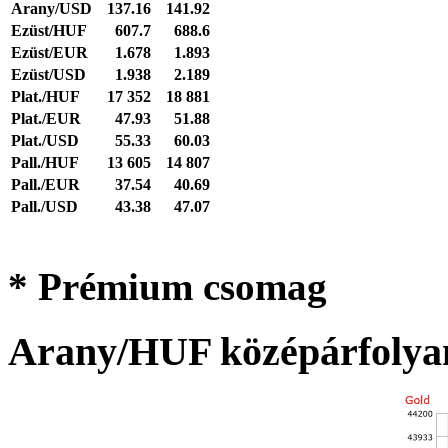
Arany/USD
137.16
141.92
Ezüst/HUF
607.7
688.6
Ezüst/EUR
1.678
1.893
Ezüst/USD
1.938
2.189
Plat./HUF
17 352
18 881
Plat./EUR
47.93
51.88
Plat./USD
55.33
60.03
Pall./HUF
13 605
14 807
Pall./EUR
37.54
40.69
Pall./USD
43.38
47.07
* Prémium csomag
Arany/HUF középárfolya