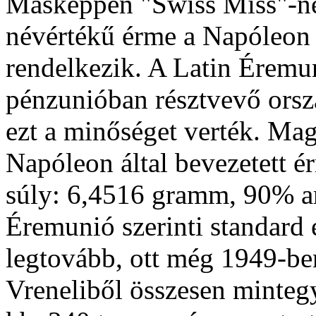
Másképpen "Swiss Miss"-nek
névértékű érme a Napóleon 
rendelkezik. A Latin Éremun
pénzunióban résztvevő ors
ezt a minőséget verték. Ma
Napóleon által bevezetett é
súly: 6,4516 gramm, 90% ar
Éremunió szerinti standard 
legtovább, ott még 1949-ben
Vreneliből összesen mintegy