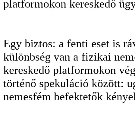
platformokon kereskedő ügy
Egy biztos: a fenti eset is r
különbség van a fizikai nem
kereskedő platformokon vé
történő spekuláció között: ug
nemesfém befektetők kényel