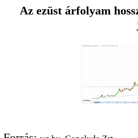
Az ezüst árfolyam hossz
Forrás: