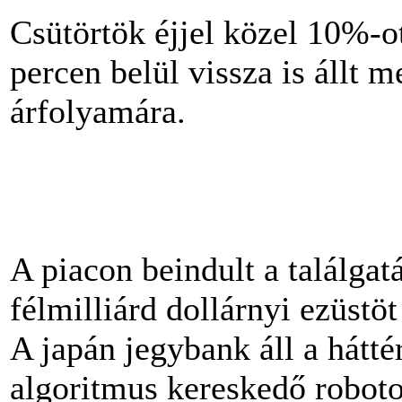
Csütörtök éjjel közel 10%-ot
percen belül vissza is állt m
árfolyamára.
A piacon beindult a találgatá
félmilliárd dollárnyi ezüstöt
A japán jegybank áll a hátt
algoritmus kereskedő roboto