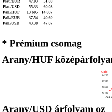
Plat./EUR
47.93
51.88
Plat./USD
55.33
60.03
Pall./HUF
13 605
14 807
Pall./EUR
37.54
40.69
Pall./USD
43.38
47.07
* Prémium csomag
Arany/HUF középárfolya
Arany/USD árfolyam oz