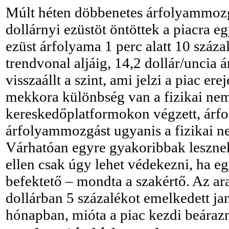
Múlt héten döbbenetes árfolyammozgás
dollárnyi ezüstöt öntöttek a piacra e
ezüst árfolyama 1 perc alatt 10 száz
trendvonal aljáig, 14,2 dollár/uncia
visszaállt a szint, ami jelzi a piac ere
mekkora különbség van a fizikai nem
kereskedőplatformokon végzett, árfol
árfolyammozgást ugyanis a fizikai 
Várhatóan egyre gyakoribbak lesznek 
ellen csak úgy lehet védekezni, ha eg
befektető – mondta a szakértő. Az ara
dollárban 5 százalékot emelkedett jan
hónapban, mióta a piac kezdi beáraz