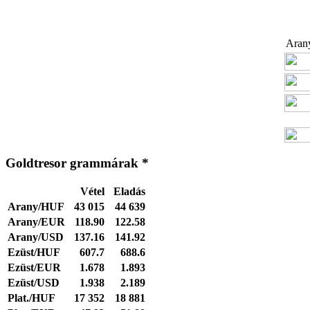
Arany
Goldtresor grammárak *
Vétel
Eladás
Arany/HUF
43 015
44 639
Arany/EUR
118.90
122.58
Arany/USD
137.16
141.92
Ezüst/HUF
607.7
688.6
Ezüst/EUR
1.678
1.893
Ezüst/USD
1.938
2.189
Plat./HUF
17 352
18 881