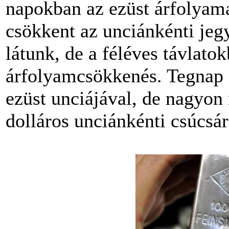
napokban az ezüst árfolyama
csökkent az unciánkénti jeg
látunk, de a féléves távlato
árfolyamcsökkenés. Tegnap 1
ezüst unciájával, de nagyon
dolláros unciánkénti csúcsá