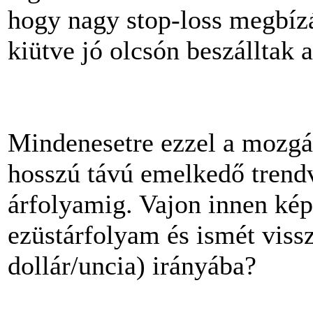
hogy nagy stop-loss megbíz
kiütve jó olcsón beszálltak 
Mindenesetre ezzel a mozgás
hosszú távú emelkedő trendvo
árfolyamig. Vajon innen kép
ezüstárfolyam és ismét viss
dollár/uncia) irányába?