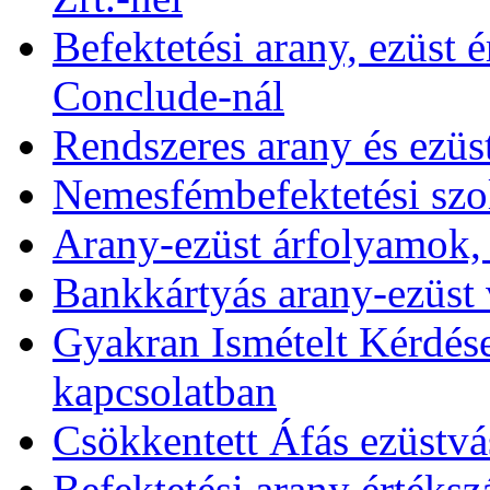
Befektetési arany, ezüst é
Conclude-nál
Rendszeres arany és ezüs
Nemesfémbefektetési szol
Arany-ezüst árfolyamok,
Bankkártyás arany-ezüst 
Gyakran Ismételt Kérdése
kapcsolatban
Csökkentett Áfás ezüstvá
Befektetési arany értékszá