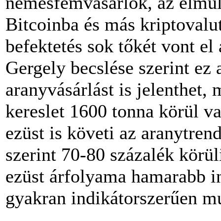
nemesfémvásárlók, az elmúlt
Bitcoinba és más kriptovalut
befektetés sok tőkét vont e
Gergely becslése szerint ez
aranyvásárlást is jelenthet,
kereslet 1600 tonna körül v
ezüst is követi az aranytren
szerint 70-80 százalék körü
ezüst árfolyama hamarabb in
gyakran indikátorszerűen m