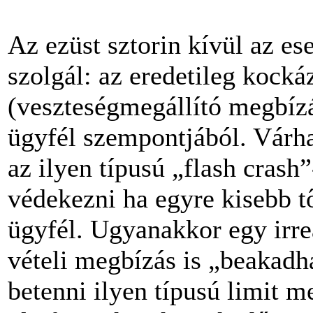
Az ezüst sztorin kívül az es
szolgál: az eredetileg kockáz
(veszteségmegállító megbízá
ügyfél szempontjából. Várh
az ilyen típusú „flash crash”
védekezni ha egyre kisebb tő
ügyfél. Ugyanakkor egy irre
vételi megbízás is „beakadh
betenni ilyen típusú limit m