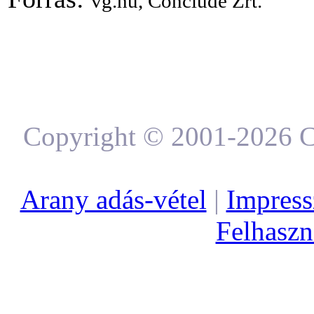
vg.hu,
Conclude Zrt.
Copyright © 2001-2026 C
Arany adás-vétel
|
Impres
Felhaszná