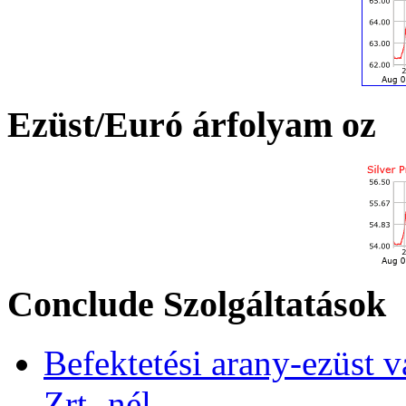
Ezüst/Euró árfolyam oz
Conclude Szolgáltatások
Befektetési arany-ezüst v
Zrt.-nél