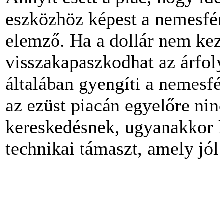
eszközhöz képest a nemesfém
elemző. Ha a dollár nem ke
visszakapaszkodhat az árfol
általában gyengíti a nemesf
az ezüst piacán egyelőre ni
kereskedésnek, ugyanakkor k
technikai támaszt, amely jól