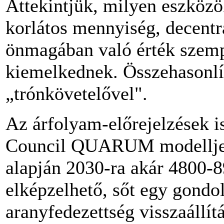
Áttekintjük, milyen eszköz
korlátos mennyiség, decentra
önmagában való érték szemp
kiemelkednek. Összehasonlít
„trónkövetelővel".
Az árfolyam-előrejelzések i
Council QUARUM modellje 
alapján 2030-ra akár 4800-8
elképzelhető, sőt egy gondo
aranyfedezettség visszaállít