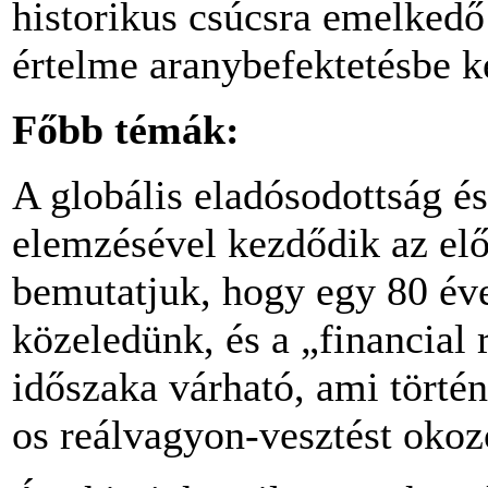
historikus csúcsra emelked
értelme aranybefektetésbe k
Főbb témák:
A globális eladósodottság é
elemzésével kezdődik az el
bemutatjuk, hogy egy 80 év
közeledünk, és a „financial 
időszaka várható, ami törté
os reálvagyon-vesztést okoz