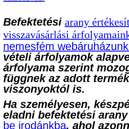
Befektetési
arany értékesí
visszavásárlási árfolyamain
nemesfém webáruházunk
vételi árfolyamok alapv
árfolyama szerint mozo
függnek az adott termékr
viszonyoktól is.
Ha személyesen, készpé
eladni befektetési arany
be irodánkba
, ahol azonn