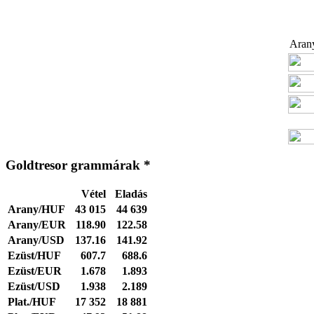
Arany
Goldtresor grammárak *
Vétel
Eladás
Arany/HUF
43 015
44 639
Arany/EUR
118.90
122.58
Arany/USD
137.16
141.92
Ezüst/HUF
607.7
688.6
Ezüst/EUR
1.678
1.893
Ezüst/USD
1.938
2.189
Plat./HUF
17 352
18 881