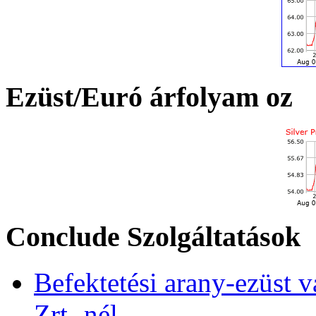
Ezüst/Euró árfolyam oz
Conclude Szolgáltatások
Befektetési arany-ezüst v
Zrt.-nél