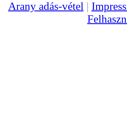
Arany adás-vétel
|
Impres
Felhaszná