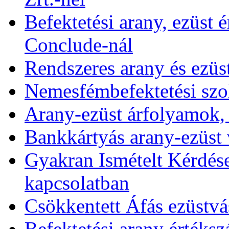
Befektetési arany, ezüst é
Conclude-nál
Rendszeres arany és ezüs
Nemesfémbefektetési szol
Arany-ezüst árfolyamok,
Bankkártyás arany-ezüst 
Gyakran Ismételt Kérdése
kapcsolatban
Csökkentett Áfás ezüstvá
Befektetési arany értékszá