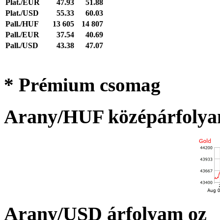
Plat./EUR
47.93
51.88
Plat./USD
55.33
60.03
Pall./HUF
13 605
14 807
Pall./EUR
37.54
40.69
Pall./USD
43.38
47.07
* Prémium csomag
Arany/HUF középárfolya
Arany/USD árfolyam oz