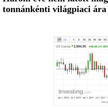
tonnánkénti világpiaci ár