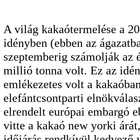
A világ kakaótermelése a 2
idényben (ebben az ágazatba
szeptemberig számolják az é
millió tonna volt. Ez az id
emlékezetes volt a kakaóban
elefántcsontparti elnökválas
elrendelt európai embargó e
vitte a kakaó new yorki árá
időjárás rendkívül kedvező v