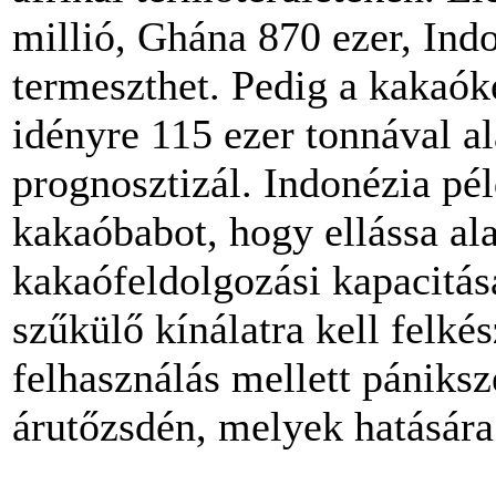
millió, Ghána 870 ezer, Ind
termeszthet. Pedig a kakaók
idényre 115 ezer tonnával a
prognosztizál. Indonézia pé
kakaóbabot, hogy ellássa al
kakaófeldolgozási kapacitása
szűkülő kínálatra kell felké
felhasználás mellett pániksz
árutőzsdén, melyek hatására