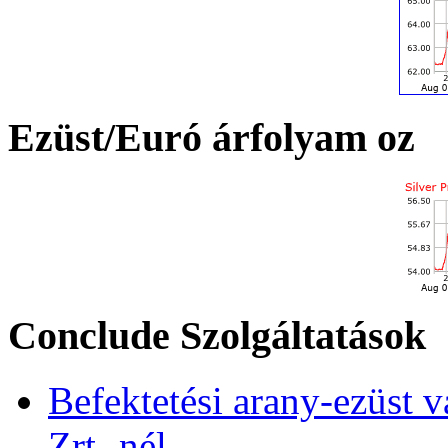
Ezüst/Euró árfolyam oz
Conclude Szolgáltatások
Befektetési arany-ezüst v
Zrt.-nél