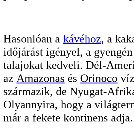
Hasonlóan a
kávéhoz
, a kak
időjárást igényel, a gyengé
talajokat kedveli. Dél-Amer
az
Amazonas
és
Orinoco
ví
származik, de Nyugat-Afriká
Olyannyira, hogy a világte
már a fekete kontinens adja.