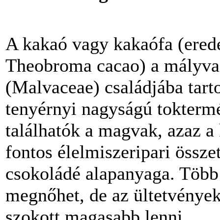
A kakaó vagy kakaófa (erede
Theobroma cacao) a mályva
(Malvaceae) családjába tart
tenyérnyi nagyságú tokterm
találhatók a magvak, azaz 
fontos élelmiszeripari össze
csokoládé alapanyaga. Több 
megnőhet, de az ültetvénye
szokott magasabb lenni.