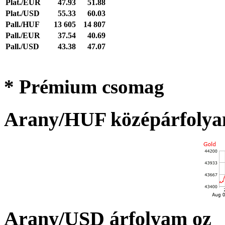
Plat./EUR
47.93
51.88
Plat./USD
55.33
60.03
Pall./HUF
13 605
14 807
Pall./EUR
37.54
40.69
Pall./USD
43.38
47.07
* Prémium csomag
Arany/HUF középárfolya
Arany/USD árfolyam oz