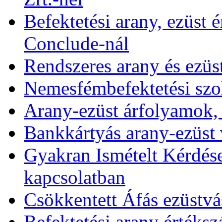
Befektetési arany, ezüst é
Conclude-nál
Rendszeres arany és ezüs
Nemesfémbefektetési szol
Arany-ezüst árfolyamok,
Bankkártyás arany-ezüst 
Gyakran Ismételt Kérdése
kapcsolatban
Csökkentett Áfás ezüstvá
Befektetési arany értékszá