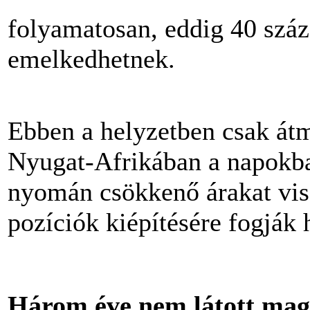
folyamatosan, eddig 40 szá
emelkedhetnek.
Ebben a helyzetben csak átm
Nyugat-Afrikában a napokba
nyomán csökkenő árakat visz
pozíciók kiépítésére fogják 
Három éve nem látott maga