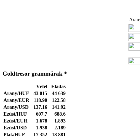
Arany
Goldtresor grammárak *
Vétel
Eladás
Arany/HUF
43 015
44 639
Arany/EUR
118.90
122.58
Arany/USD
137.16
141.92
Ezüst/HUF
607.7
688.6
Ezüst/EUR
1.678
1.893
Ezüst/USD
1.938
2.189
Plat./HUF
17 352
18 881