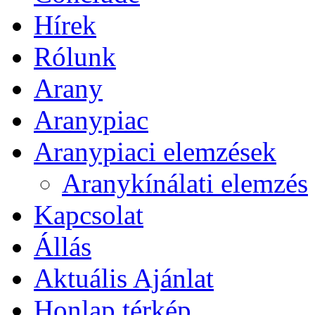
Hírek
Rólunk
Arany
Aranypiac
Aranypiaci elemzések
Aranykínálati elemzés
Kapcsolat
Állás
Aktuális Ajánlat
Honlap térkép