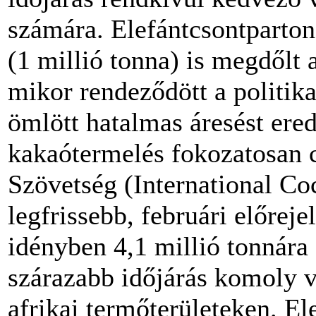
számára. Elefántcsontparton
(1 millió tonna) is megdőlt
mikor rendeződött a politikai
ömlött hatalmas áresést er
kakaótermelés fokozatosan
Szövetség (International C
legfrissebb, februári előrej
idényben 4,1 millió tonnára 
szárazabb időjárás komoly v
afrikai termőterületeken. El