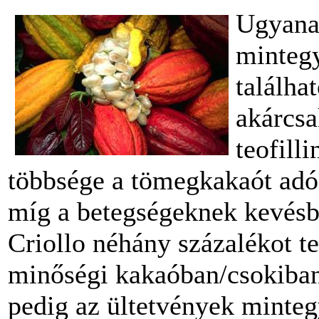
Ugyana
minteg
találha
akárcsa
teofill
többsége a tömegkakaót adó F
míg a betegségeknek kevésb
Criollo néhány százalékot tes
minőségi kakaóban/csokiban 
pedig az ültetvények minteg