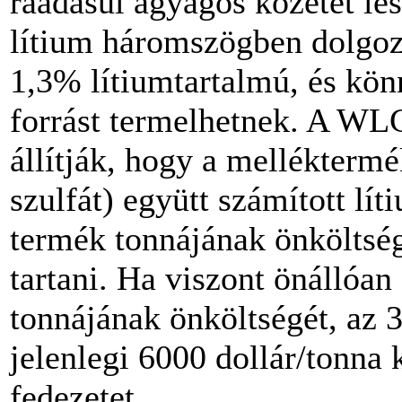
ráadásul agyagos kőzetet le
lítium háromszögben dolgoz
1,3% lítiumtartalmú, és kön
forrást termelhetnek. A WLC
állítják, hogy a melléktermé
szulfát) együtt számított l
termék tonnájának önköltségé
tartani. Ha viszont önállóan
tonnájának önköltségét, az 
jelenlegi 6000 dollár/tonna
fedezetet.