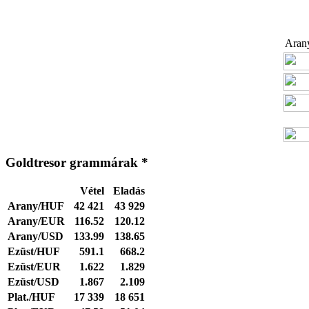
Arany
Goldtresor grammárak *
Vétel
Eladás
Arany/HUF
42 421
43 929
Arany/EUR
116.52
120.12
Arany/USD
133.99
138.65
Ezüst/HUF
591.1
668.2
Ezüst/EUR
1.622
1.829
Ezüst/USD
1.867
2.109
Plat./HUF
17 339
18 651