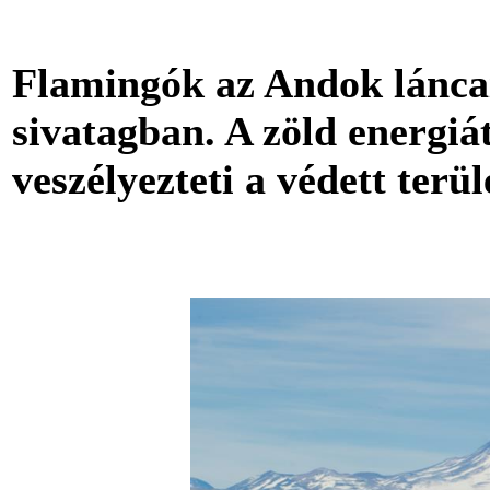
Flamingók az Andok lánca
sivatagban.
A zöld energiá
veszélyezteti a védett terü