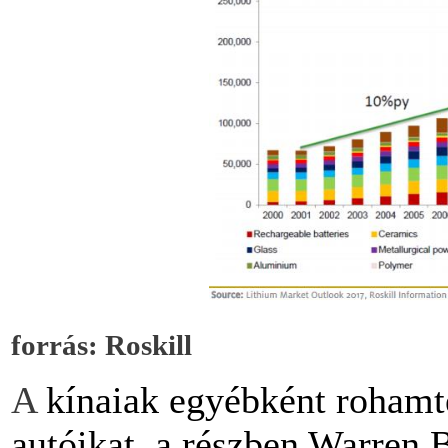
forrás: Roskill
A
kínaiak egyébként rohamt
autóikat, a részben Warren B