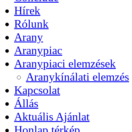
Hírek
Rólunk
Arany
Aranypiac
Aranypiaci elemzések
Aranykínálati elemzés
Kapcsolat
Állás
Aktuális Ajánlat
Honlap térkép