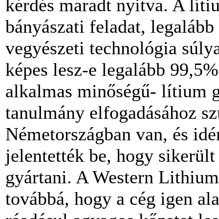
kérdés maradt nyitva. A lít
bányászati feladat, legalább 
vegyészeti technológia súly
képes lesz-e legalább 99,5%
alkalmas minőségű- lítium g
tanulmány elfogadásához sz
Németországban van, és idé
jelentették be, hogy sikerül
gyártani. A Western Lithiu
továbbá, hogy a cég igen al