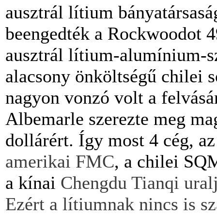
ausztrál lítium bányatársasá
beengedték a Rockwoodot 4
ausztrál lítium-alumínium-s
alacsony önköltségű chilei só
nagyon vonzó volt a felvásá
Albemarle szerezte meg mag
dollárért. Így most 4 cég, 
amerikai FMC
, a chilei SQ
a kínai
Chengdu Tianqi uralj
Ezért a lítiumnak nincs is 