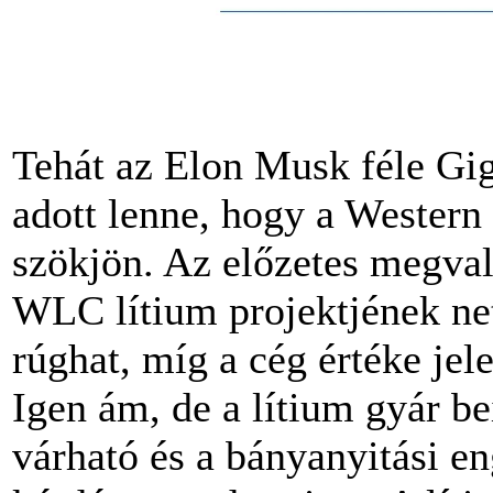
Tehát az Elon Musk féle Gi
adott lenne, hogy a Western
szökjön. Az előzetes megval
WLC lítium projektjének net
rúghat, míg a cég értéke jel
Igen ám, de a lítium gyár b
várható és a bányanyitási e