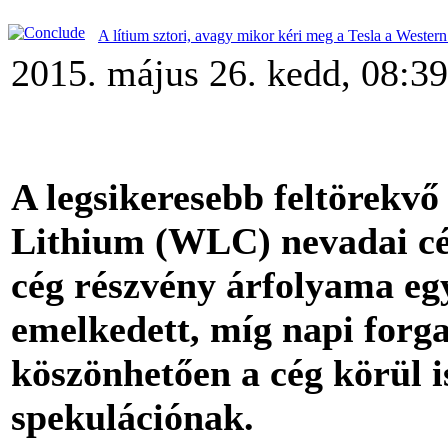
A lítium sztori, avagy mikor kéri meg a Tesla a Wester
2015. május 26. kedd, 08:39
A legsikeresebb feltörekvő
Lithium (WLC) nevadai cé
cég részvény árfolyama egy
emelkedett, míg napi forg
köszönhetően a cég körül i
spekulációnak.