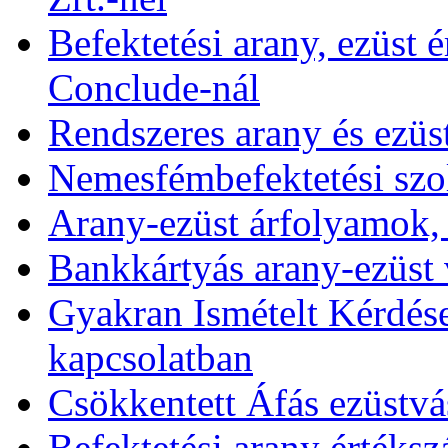
Befektetési arany, ezüst é
Conclude-nál
Rendszeres arany és ezüs
Nemesfémbefektetési szol
Arany-ezüst árfolyamok,
Bankkártyás arany-ezüst 
Gyakran Ismételt Kérdése
kapcsolatban
Csökkentett Áfás ezüstvá
Befektetési arany értékszá