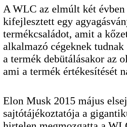
A WLC az elmúlt két évben a
kifejlesztett egy agyagásvá
termékcsaládot, amit a kőze
alkalmazó cégeknek tudnak 
a termék debütálásakor az o
ami a termék értékesítését n
Elon Musk 2015 május elseje
sajtótájékoztatója a giganti
hirtelen megmozgatta a WLC