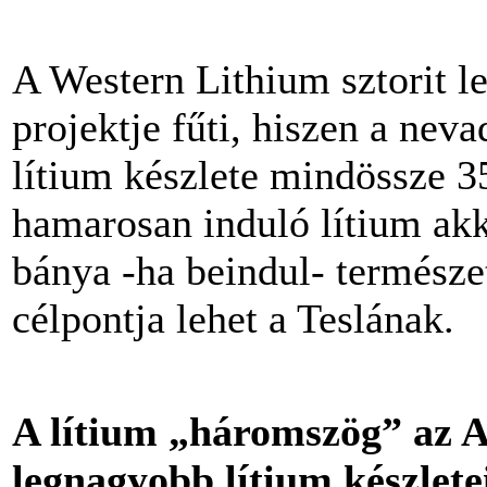
A Western Lithium sztorit l
projektje fűti, hiszen a neva
lítium készlete mindössze 3
hamarosan induló lítium ak
bánya -ha beindul- természet
célpontja lehet a Teslának.
A lítium „háromszög” az A
legnagyobb lítium készletei