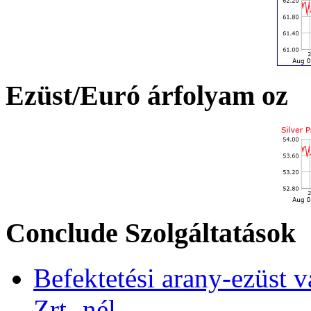
Ezüst/Euró árfolyam oz
Conclude Szolgáltatások
Befektetési arany-ezüst v
Zrt.-nél