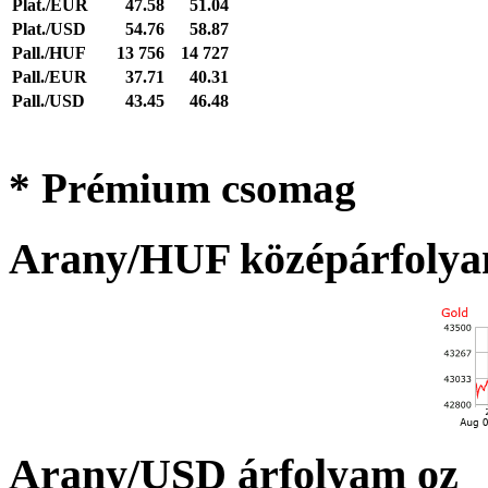
Plat./EUR
47.58
51.04
Plat./USD
54.76
58.87
Pall./HUF
13 756
14 727
Pall./EUR
37.71
40.31
Pall./USD
43.45
46.48
* Prémium csomag
Arany/HUF középárfolya
Arany/USD árfolyam oz