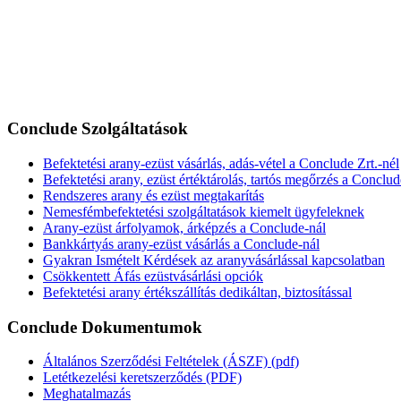
Conclude Szolgáltatások
Befektetési arany-ezüst vásárlás, adás-vétel a Conclude Zrt.-nél
Befektetési arany, ezüst értéktárolás, tartós megőrzés a Conclud
Rendszeres arany és ezüst megtakarítás
Nemesfémbefektetési szolgáltatások kiemelt ügyfeleknek
Arany-ezüst árfolyamok, árképzés a Conclude-nál
Bankkártyás arany-ezüst vásárlás a Conclude-nál
Gyakran Ismételt Kérdések az aranyvásárlással kapcsolatban
Csökkentett Áfás ezüstvásárlási opciók
Befektetési arany értékszállítás dedikáltan, biztosítással
Conclude Dokumentumok
Általános Szerződési Feltételek (ÁSZF) (pdf)
Letétkezelési keretszerződés (PDF)
Meghatalmazás