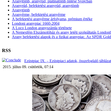
Aranytömb, aranyrúd, platinatömb öntése Svájcban
Aranyrúd, befektetési aranyrúd, aranytömb
Aranytömb
Aranyérme, befektetési aranyérme
A befektetési aranyérme árfolyama, prémium értéke
Londoni aranypiac 1660-2004
A Loco London aranyszámla története
A Nemesfém Elszámolóház és arany letéti szolgáltatás London
Arany befektetési alapok és a fizikai aranypiac. Az SPDR Gol
RSS
Ezüstpiac IX. – Ezüstpiaci adatok, összefoglaló tábláza
2015. július 09. csütörtök, 07:14