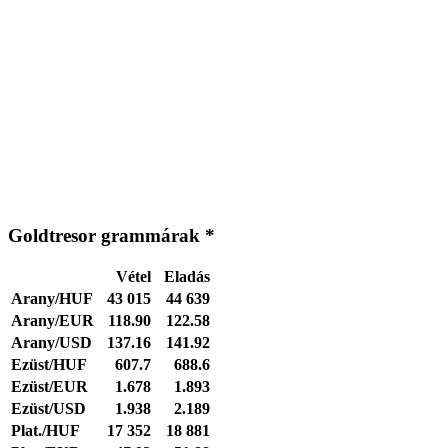
Goldtresor grammárak *
Vétel
Eladás
Arany/HUF
43 015
44 639
Arany/EUR
118.90
122.58
Arany/USD
137.16
141.92
Ezüst/HUF
607.7
688.6
Ezüst/EUR
1.678
1.893
Ezüst/USD
1.938
2.189
Plat./HUF
17 352
18 881