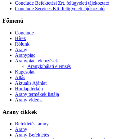
Conclude Befektetési Zrt. felügyeleti tájékoztató
Conclude Services Kft. felügyeleti tájékoztató
Főmenü
Conclude
Hírek
Rólunk
Arany
Aranypiac
Aranypiaci elemzések
Aranykínálati elemzés
Kapcsolat
Állás
Aktuális Ajánlat
Honlap térkép
Arany termékek listája
Arany videók
Arany cikkek
Befektetési arany
Arany
Arany Befektetés