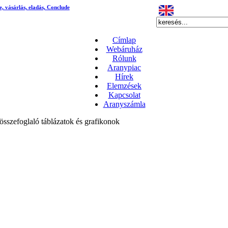
e, vásárlás, eladás, Conclude
Címlap
Webáruház
Rólunk
Aranypiac
Hírek
Elemzések
Kapcsolat
Aranyszámla
összefoglaló táblázatok és grafikonok