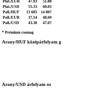
Plat./EUR
47.93
51.88
Plat./USD
55.33
60.03
Pall./HUF
13 605
14 807
Pall./EUR
37.54
40.69
Pall./USD
43.38
47.07
* Prémium csomag
Arany/HUF középárfolyam g
Arany/USD árfolyam oz