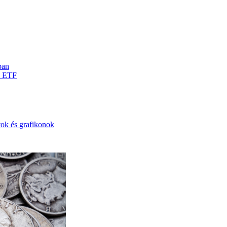
ban
d ETF
tok és grafikonok