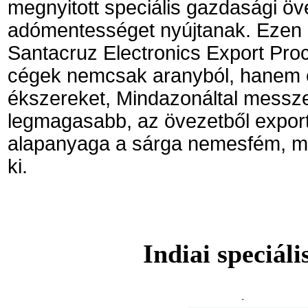
megnyitott speciális gazdasági ö
adómentességet nyújtanak. Ezen 
Santacruz Electronics Export Pro
cégek nemcsak aranyból, hanem e
ékszereket, Mindazonáltal messz
legmagasabb, az övezetből expor
alapanyaga a sárga nemesfém, mely
ki.
Indiai speciál