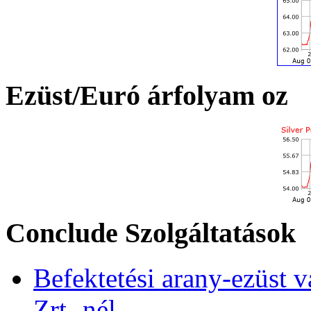
Ezüst/Euró árfolyam oz
Conclude Szolgáltatások
Befektetési arany-ezüst v
Zrt.-nél