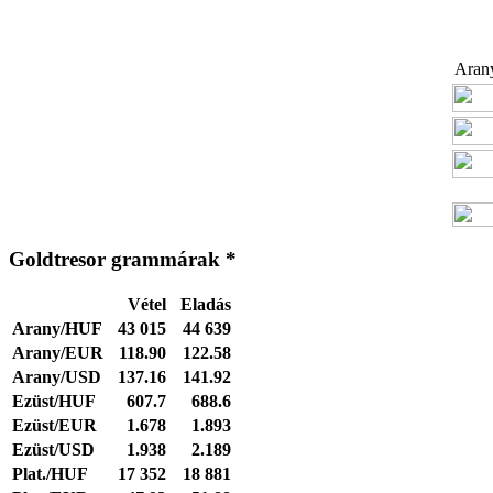
Arany
Goldtresor grammárak *
Vétel
Eladás
Arany/HUF
43 015
44 639
Arany/EUR
118.90
122.58
Arany/USD
137.16
141.92
Ezüst/HUF
607.7
688.6
Ezüst/EUR
1.678
1.893
Ezüst/USD
1.938
2.189
Plat./HUF
17 352
18 881