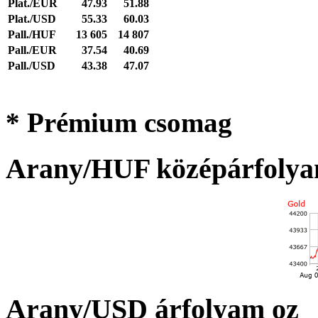
Plat./EUR
47.93
51.88
Plat./USD
55.33
60.03
Pall./HUF
13 605
14 807
Pall./EUR
37.54
40.69
Pall./USD
43.38
47.07
* Prémium csomag
Arany/HUF középárfolya
Arany/USD árfolyam oz