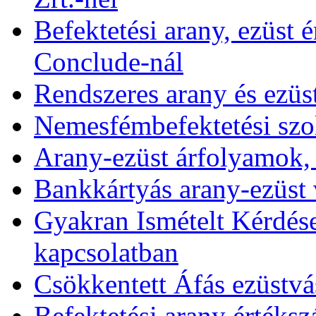
Befektetési arany, ezüst é
Conclude-nál
Rendszeres arany és ezüs
Nemesfémbefektetési szol
Arany-ezüst árfolyamok,
Bankkártyás arany-ezüst 
Gyakran Ismételt Kérdése
kapcsolatban
Csökkentett Áfás ezüstvá
Befektetési arany értékszá