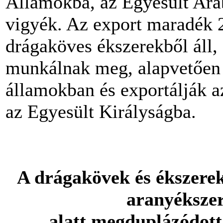
Államokba, az Egyesült Ar
vigyék. Az export maradék 2
drágaköves ékszerekből áll,
munkálnak meg, alapvetően 
államokban és exportálják 
az Egyesült Királyságba.
A drágakövek és ékszere
aranyékszer
alatt megd