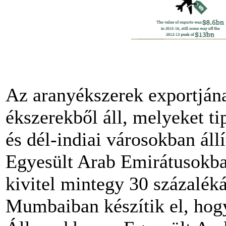
Az aranyékszerek exportjána
ékszerekből áll, melyeket 
és dél-indiai városokban állí
Egyesült Arab Emirátusokb
kivitel mintegy 30 százalék
Mumbaiban készítik el, hogy