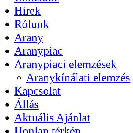
Hírek
Rólunk
Arany
Aranypiac
Aranypiaci elemzések
Aranykínálati elemzés
Kapcsolat
Állás
Aktuális Ajánlat
Honlap térkép