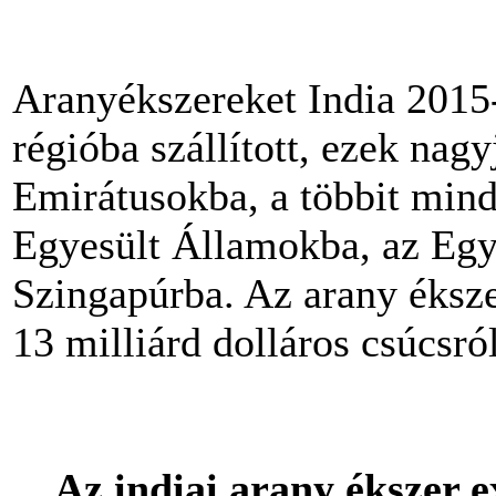
Aranyékszereket India 2015
régióba szállított, ezek nag
Emirátusokba, a többit min
Egyesült Államokba, az Egy
Szingapúrba. Az arany éksze
13 milliárd dolláros csúcsró
Az indiai arany ékszer 