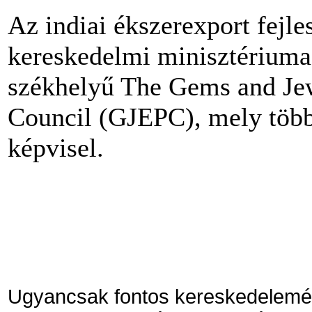
Az indiai ékszerexport fejles
kereskedelmi minisztériuma 
székhelyű The Gems and Je
Council (GJEPC), mely több
képvisel.
Ugyancsak fontos kereskedelemélén