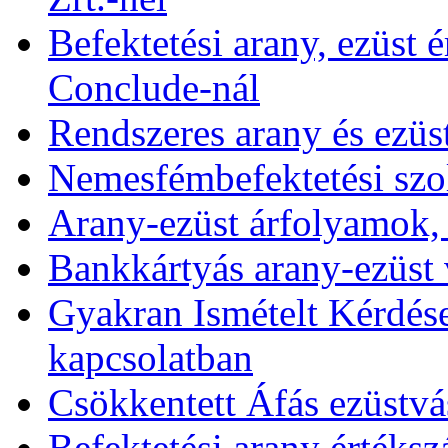
Befektetési arany, ezüst é
Conclude-nál
Rendszeres arany és ezüs
Nemesfémbefektetési szol
Arany-ezüst árfolyamok,
Bankkártyás arany-ezüst 
Gyakran Ismételt Kérdése
kapcsolatban
Csökkentett Áfás ezüstvá
Befektetési arany értékszá