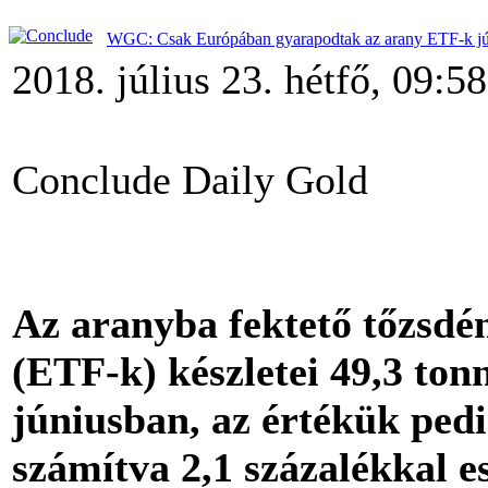
WGC: Csak Európában gyarapodtak az arany ETF-k j
2018. július 23. hétfő, 09:58
Conclude Daily Gold
Az aranyba fektető tőzsdén
(ETF-k) készletei 49,3 ton
júniusban, az értékük ped
számítva 2,1 százalékkal es