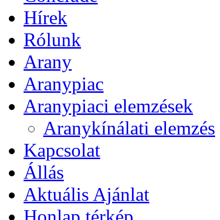
Hírek
Rólunk
Arany
Aranypiac
Aranypiaci elemzések
Aranykínálati elemzés
Kapcsolat
Állás
Aktuális Ajánlat
Honlap térkép