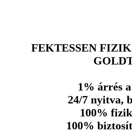
FEKTESSEN FIZIK
GOLD
1% árrés a 
24/7 nyitva, 
100% fizik
100% biztosít