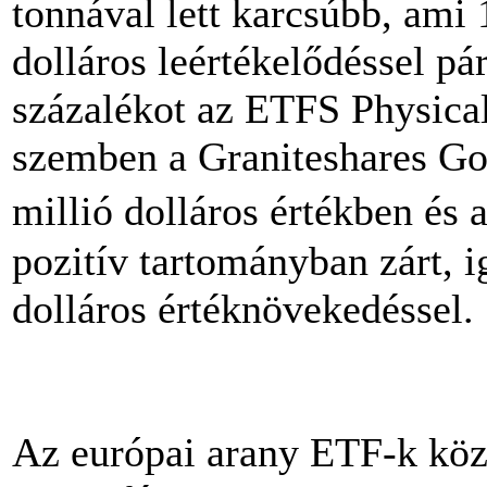
tonnával lett karcsúbb, ami 1
dolláros leértékelődéssel pá
százalékot az ETFS Physical
szemben a Graniteshares Gol
millió dolláros értékben é
pozitív tartományban zárt, i
dolláros értéknövekedéssel.
Az európai arany ETF-k közü