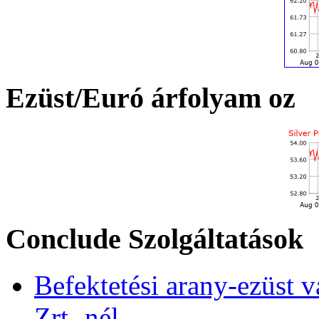
Ezüst/Euró árfolyam oz
Conclude Szolgáltatások
Befektetési arany-ezüst v
Zrt.-nél