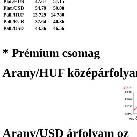
Plat./EUR
47.61
51.15
Plat./USD
54.79
59.00
Pall./HUF
13 729
14 780
Pall./EUR
37.64
40.36
Pall./USD
43.36
46.56
* Prémium csomag
Arany/HUF középárfolya
Arany/USD árfolyam oz