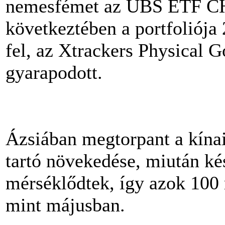
nemesfémet az UBS ETF CH
következtében a portfoliója 
fel, az Xtrackers Physical G
gyarapodott.
Ázsiában megtorpant a kína
tartó növekedése, miután ké
mérséklődtek, így azok 100 m
mint májusban.