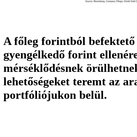
A főleg forintból befekte
gyengélkedő forint ellenér
mérséklődésnek örülhetnek
lehetőségeket teremt az ar
portfóliójukon belül.