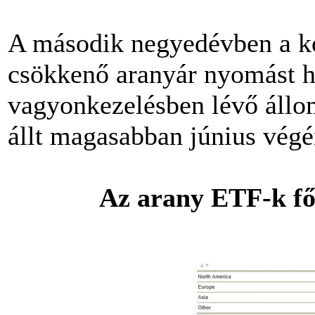
A második negyedévben a ko
csökkenő aranyár nyomást h
vagyonkezelésben lévő állo
állt magasabban június végé
Az arany ETF-k f