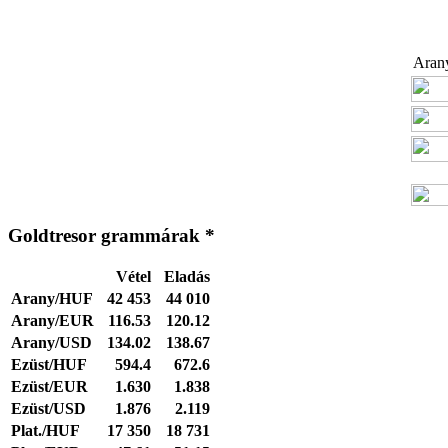
Arany
Goldtresor grammárak *
Vétel
Eladás
Arany/HUF
42 453
44 010
Arany/EUR
116.53
120.12
Arany/USD
134.02
138.67
Ezüst/HUF
594.4
672.6
Ezüst/EUR
1.630
1.838
Ezüst/USD
1.876
2.119
Plat./HUF
17 350
18 731