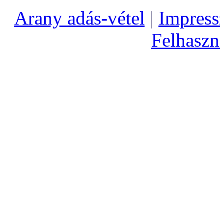
Arany adás-vétel
|
Impres
Felhaszná