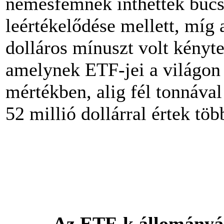
nemesfémnek inthettek búcsú
leértékelődése mellett, míg 
dolláros mínuszt volt kényt
amelynek ETF-jei a világon 
mértékben, alig fél tonnával
52 millió dollárral értek tö
Az ETF-k állományá