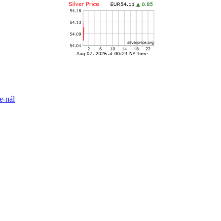
e-nál