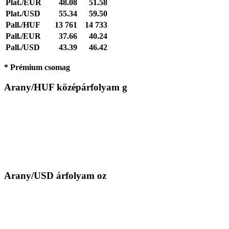
Plat./EUR
48.08
51.58
Plat./USD
55.34
59.50
Pall./HUF
13 761
14 733
Pall./EUR
37.66
40.24
Pall./USD
43.39
46.42
* Prémium csomag
Arany/HUF középárfolyam g
Arany/USD árfolyam oz