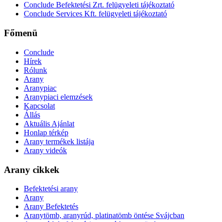
Conclude Befektetési Zrt. felügyeleti tájékoztató
Conclude Services Kft. felügyeleti tájékoztató
Főmenü
Conclude
Hírek
Rólunk
Arany
Aranypiac
Aranypiaci elemzések
Kapcsolat
Állás
Aktuális Ajánlat
Honlap térkép
Arany termékek listája
Arany videók
Arany cikkek
Befektetési arany
Arany
Arany Befektetés
Aranytömb, aranyrúd, platinatömb öntése Svájcban