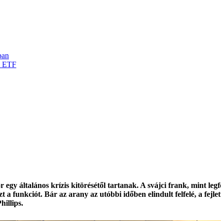
ban
d ETF
gy általános krízis kitörésétől tartanak. A svájci frank, mint le
t a funkciót. Bár az arany az utóbbi időben elindult felfelé, a fejl
hillips.