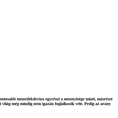
gfontosabb menedékdeviza egyrészt a mennyisége miatt, másrészt
ett világ még mindig nem igazán foglalkozik vele. Pedig az arany