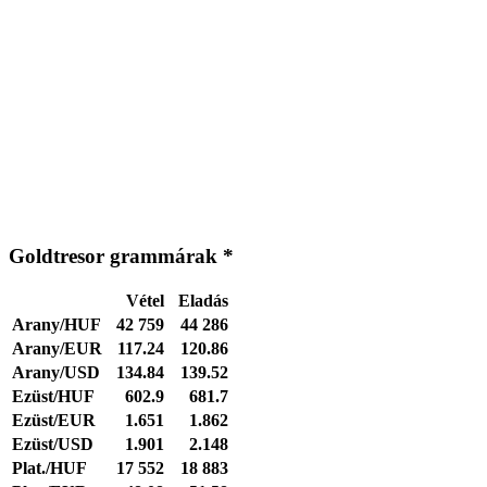
Goldtresor grammárak *
Vétel
Eladás
Arany/HUF
42 759
44 286
Arany/EUR
117.24
120.86
Arany/USD
134.84
139.52
Ezüst/HUF
602.9
681.7
Ezüst/EUR
1.651
1.862
Ezüst/USD
1.901
2.148
Plat./HUF
17 552
18 883