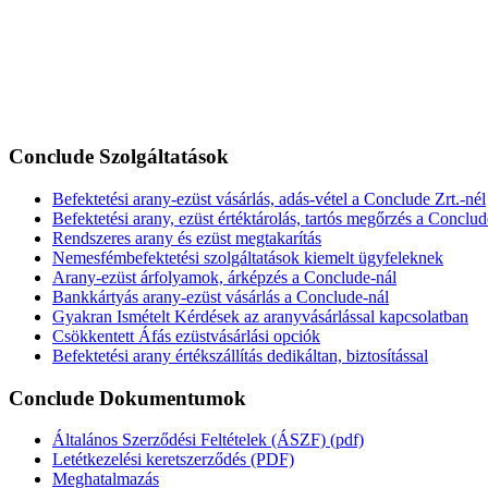
Conclude Szolgáltatások
Befektetési arany-ezüst vásárlás, adás-vétel a Conclude Zrt.-nél
Befektetési arany, ezüst értéktárolás, tartós megőrzés a Conclud
Rendszeres arany és ezüst megtakarítás
Nemesfémbefektetési szolgáltatások kiemelt ügyfeleknek
Arany-ezüst árfolyamok, árképzés a Conclude-nál
Bankkártyás arany-ezüst vásárlás a Conclude-nál
Gyakran Ismételt Kérdések az aranyvásárlással kapcsolatban
Csökkentett Áfás ezüstvásárlási opciók
Befektetési arany értékszállítás dedikáltan, biztosítással
Conclude Dokumentumok
Általános Szerződési Feltételek (ÁSZF) (pdf)
Letétkezelési keretszerződés (PDF)
Meghatalmazás