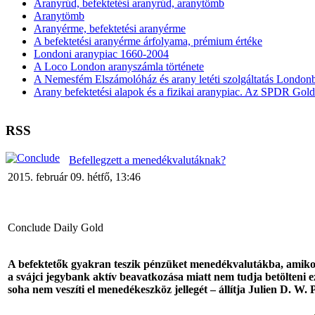
Aranyrúd, befektetési aranyrúd, aranytömb
Aranytömb
Aranyérme, befektetési aranyérme
A befektetési aranyérme árfolyama, prémium értéke
Londoni aranypiac 1660-2004
A Loco London aranyszámla története
A Nemesfém Elszámolóház és arany letéti szolgáltatás London
Arany befektetési alapok és a fizikai aranypiac. Az SPDR Gol
RSS
Befellegzett a menedékvalutáknak?
2015. február 09. hétfő, 13:46
Conclude Daily Gold
A befektetők gyakran teszik pénzüket menedékvalutákba, amikor e
a svájci jegybank aktív beavatkozása miatt nem tudja betölteni ez
soha nem veszíti el menedékeszköz jellegét – állítja Julien D. W. P