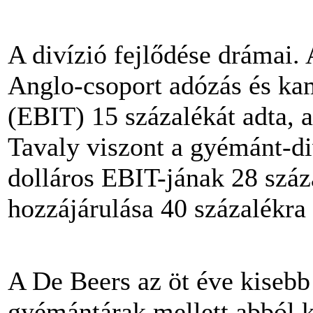
A divízió fejlődése drámai
Anglo-csoport adózás és kam
(EBIT) 15 százalékát adta, a
Tavaly viszont a gyémánt-di
dolláros EBIT-jának 28 száz
hozzájárulása 40 százalékra 
A De Beers az öt éve kiseb
gyémántárak mellett abból k