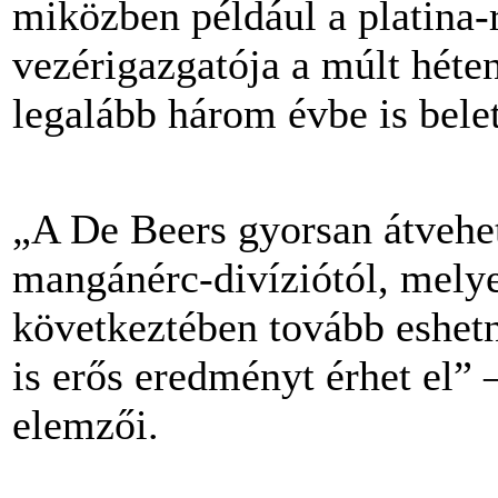
miközben például a platina-
vezérigazgatója a múlt hét
legalább három évbe is belet
„A De Beers gyorsan átveheti
mangánérc-divíziótól, melye
következtében tovább eshetn
is erős eredményt érhet el” 
elemzői.