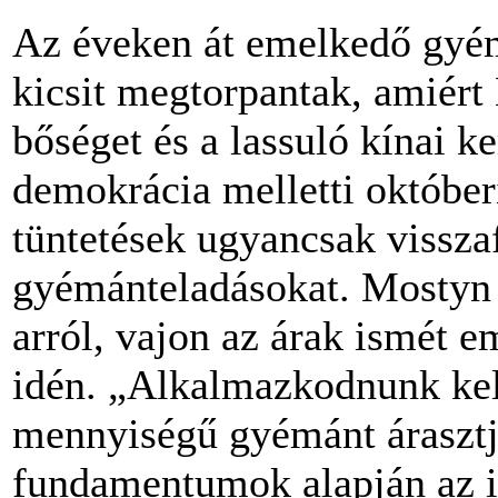
Az éveken át emelkedő gyé
kicsit megtorpantak, amiért
bőséget és a lassuló kínai k
demokrácia melletti októbe
tüntetések ugyancsak vissza
gyémánteladásokat. Mostyn 
arról, vajon az árak ismét 
idén. „Alkalmazkodnunk kel
mennyiségű gyémánt árasztja
fundamentumok alapján az id