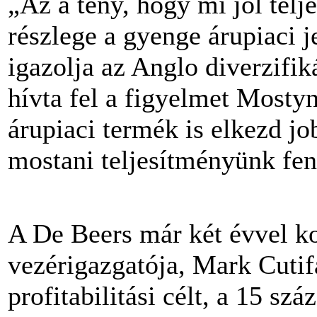
„Az a tény, hogy mi jól telj
részlege a gyenge árupiaci 
igazolja az Anglo diverzifik
hívta fel a figyelmet Mosty
árupiaci termék is elkezd j
mostani teljesítményünk fen
A De Beers már két évvel ko
vezérigazgatója, Mark Cutifa
profitabilitási célt, a 15 sz