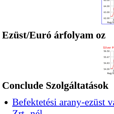
Ezüst/Euró árfolyam oz
Conclude Szolgáltatások
Befektetési arany-ezüst v
Zrt.-nél