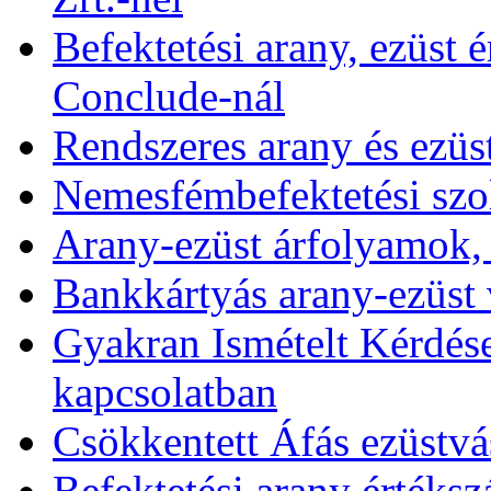
Befektetési arany, ezüst é
Conclude-nál
Rendszeres arany és ezüs
Nemesfémbefektetési szol
Arany-ezüst árfolyamok,
Bankkártyás arany-ezüst 
Gyakran Ismételt Kérdése
kapcsolatban
Csökkentett Áfás ezüstvá
Befektetési arany értékszá