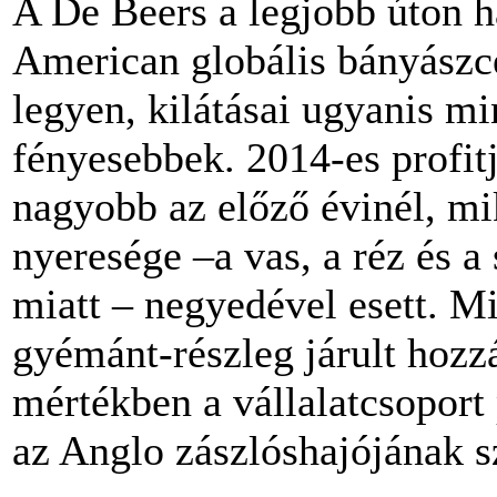
A De Beers a legjobb úton h
American globális bányászc
legyen, kilátásai ugyanis m
fényesebbek. 2014-es profit
nagyobb az előző évinél, m
nyeresége –a vas, a réz és 
miatt – negyedével esett. M
gyémánt-részleg járult hoz
mértékben a vállalatcsoport 
az Anglo zászlóshajójának s