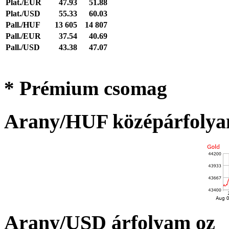
Plat./EUR
47.93
51.88
Plat./USD
55.33
60.03
Pall./HUF
13 605
14 807
Pall./EUR
37.54
40.69
Pall./USD
43.38
47.07
* Prémium csomag
Arany/HUF középárfolya
Arany/USD árfolyam oz