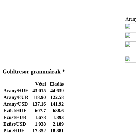
Arany
Goldtresor grammárak *
Vétel
Eladás
Arany/HUF
43 015
44 639
Arany/EUR
118.90
122.58
Arany/USD
137.16
141.92
Ezüst/HUF
607.7
688.6
Ezüst/EUR
1.678
1.893
Ezüst/USD
1.938
2.189
Plat./HUF
17 352
18 881