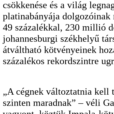
csökkenése és a világ legn
platinabányája dolgozóinak
49 százalékkal, 230 millió 
johannesburgi székhelyű tár
átváltható kötvényeinek hoz
százalékos rekordszintre ugr
„A cégnek változtatnia kell t
szinten maradnak” – véli Ga
vagyont, köztük Impala-köt