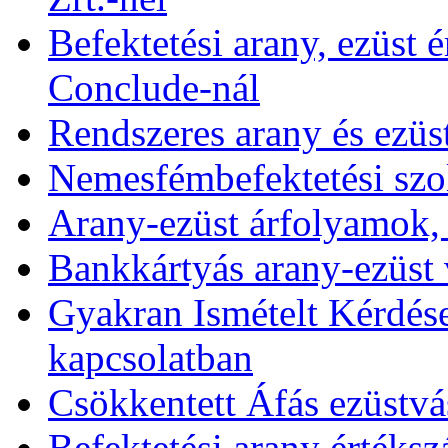
Befektetési arany, ezüst é
Conclude-nál
Rendszeres arany és ezüs
Nemesfémbefektetési szol
Arany-ezüst árfolyamok,
Bankkártyás arany-ezüst 
Gyakran Ismételt Kérdése
kapcsolatban
Csökkentett Áfás ezüstvá
Befektetési arany értékszá