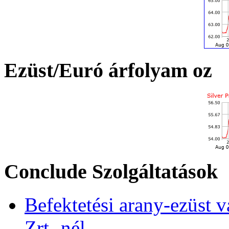
Ezüst/Euró árfolyam oz
Conclude Szolgáltatások
Befektetési arany-ezüst v
Zrt.-nél