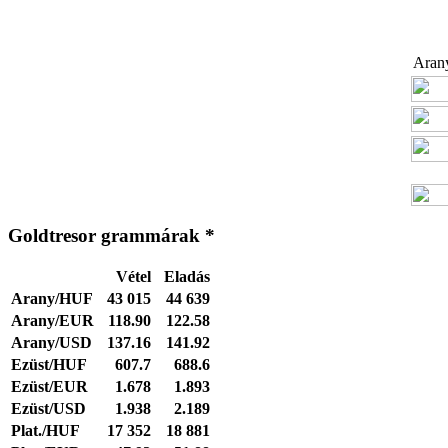
Arany
Goldtresor grammárak *
Vétel
Eladás
Arany/HUF
43 015
44 639
Arany/EUR
118.90
122.58
Arany/USD
137.16
141.92
Ezüst/HUF
607.7
688.6
Ezüst/EUR
1.678
1.893
Ezüst/USD
1.938
2.189
Plat./HUF
17 352
18 881