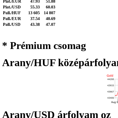
Plat./EUR
47.93
51.88
Plat./USD
55.33
60.03
Pall./HUF
13 605
14 807
Pall./EUR
37.54
40.69
Pall./USD
43.38
47.07
* Prémium csomag
Arany/HUF középárfolya
Arany/USD árfolyam oz