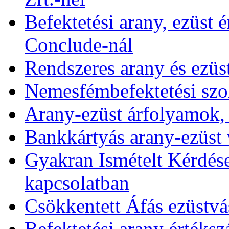
Befektetési arany, ezüst é
Conclude-nál
Rendszeres arany és ezüs
Nemesfémbefektetési szol
Arany-ezüst árfolyamok,
Bankkártyás arany-ezüst 
Gyakran Ismételt Kérdése
kapcsolatban
Csökkentett Áfás ezüstvá
Befektetési arany értékszá