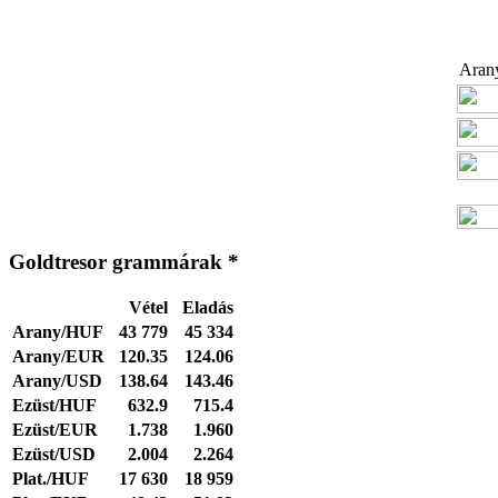
Arany
Goldtresor grammárak *
Vétel
Eladás
Arany/HUF
43 779
45 334
Arany/EUR
120.35
124.06
Arany/USD
138.64
143.46
Ezüst/HUF
632.9
715.4
Ezüst/EUR
1.738
1.960
Ezüst/USD
2.004
2.264
Plat./HUF
17 630
18 959