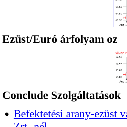
Ezüst/Euró árfolyam oz
Conclude Szolgáltatások
Befektetési arany-ezüst v
Zrt.-nél