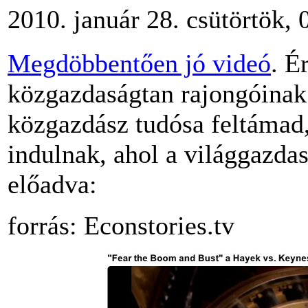
2010. január 28. csütörtök, 
Megdöbbentően jó videó
. É
közgazdaságtan rajongóinak.
közgazdász tudósa feltámad,
indulnak, ahol a világgazda
előadva:
forrás: Econstories.tv