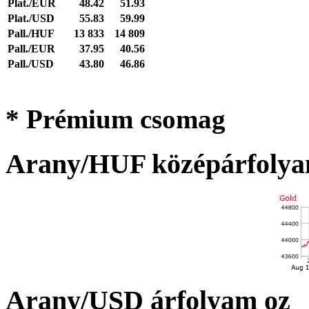
Plat./EUR
48.42
51.93
Plat./USD
55.83
59.99
Pall./HUF
13 833
14 809
Pall./EUR
37.95
40.56
Pall./USD
43.80
46.86
* Prémium csomag
Arany/HUF középárfolya
Arany/USD árfolyam oz