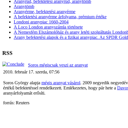
Aranyrúd, befektetési aranyrúd, aranytömb
Aranytömb
Aranyérme, befektetési aranyérme
A befektetési aranyérme árfolyama, prémium értéke
Londoni aranypiac 1660-2004
A Loco London aranyszámla története
A Nemesfém Elszámolóház és arany letéti szolgáltatás London
Arany befektetési alapok és a fizikai aranypiac. Az SPDR Gol
RSS
Soros mégiscsak veszi az aranyat
2010. február 17. szerda, 07:56
Soros György alapja
mégis aranyat vásárol
. 2009 negyedik negyedévé
értékű befektetéssel rendelkezett. Emlékezetes, hogy pár hete a
Davosi
aranyárfolyamát erősíti.
forrás: Reuters