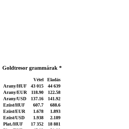
Goldtresor grammárak *
Vétel
Eladás
Arany/HUF
43 015
44 639
Arany/EUR
118.90
122.58
Arany/USD
137.16
141.92
Ezüst/HUF
607.7
688.6
Ezüst/EUR
1.678
1.893
Ezüst/USD
1.938
2.189
Plat./HUF
17 352
18 881