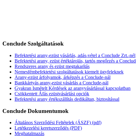
Conclude Szolgáltatások
Befektetési arany-ezüst vásárlás, adás-vétel a Conclude Zrt.-nél
Befektetési arany, ezüst értéktárolás, tartós megőrzés a Conclud
Rendszeres arany és ezüst megtakarítás
Nemesfémbefektetési szolgáltatások kiemelt ügyfeleknek
Arany-ezüst árfolyamok, árképzés a Conclude-nál
Bankkártyás arany-ezüst vásárlás a Conclude-nál
Gyakran Ismételt Kérdések az aranyvásárlással kapcsolatban
Csökkentett Áfás ezüstvásárlási opciók
Befektetési arany értékszállítás dedikáltan, biztosítással
Conclude Dokumentumok
Általános Szerződési Feltételek (ÁSZF) (pdf)
Letétkezelési keretszerződés (PDF)
Meghatalmazás