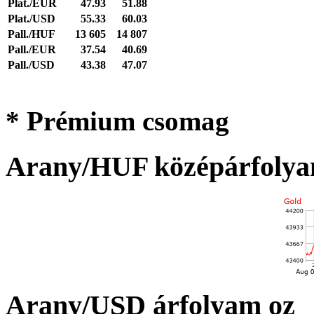
Plat./EUR
47.93
51.88
Plat./USD
55.33
60.03
Pall./HUF
13 605
14 807
Pall./EUR
37.54
40.69
Pall./USD
43.38
47.07
* Prémium csomag
Arany/HUF középárfolya
Arany/USD árfolyam oz