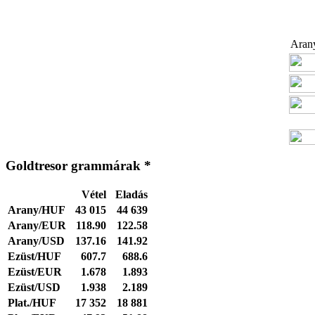
Arany
Goldtresor grammárak *
Vétel
Eladás
Arany/HUF
43 015
44 639
Arany/EUR
118.90
122.58
Arany/USD
137.16
141.92
Ezüst/HUF
607.7
688.6
Ezüst/EUR
1.678
1.893
Ezüst/USD
1.938
2.189
Plat./HUF
17 352
18 881