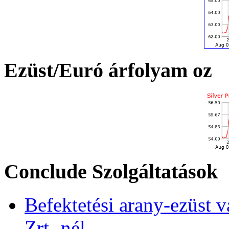
Ezüst/Euró árfolyam oz
Conclude Szolgáltatások
Befektetési arany-ezüst v
Zrt.-nél