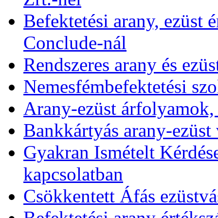
Befektetési arany, ezüst é
Conclude-nál
Rendszeres arany és ezüs
Nemesfémbefektetési szol
Arany-ezüst árfolyamok,
Bankkártyás arany-ezüst 
Gyakran Ismételt Kérdése
kapcsolatban
Csökkentett Áfás ezüstvá
Befektetési arany értékszá