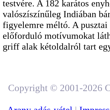
testvére. A 182 karátos eny
valószíszínűleg Indiában bá
figyelemre méltó. A puszta
előforduló motívumokat láth
griff alak kétoldalról tart e
Copyright © 2001-2026 C
Arany adás-vétel
|
Impres