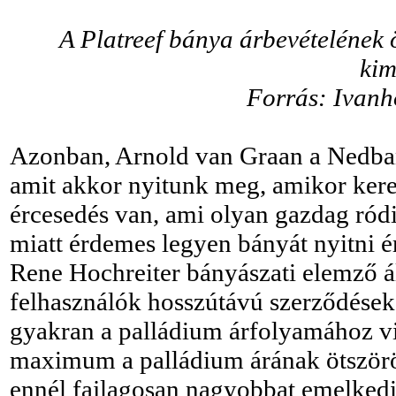
A Platreef bánya árbevételének 
ki
Forrás: Ivanh
Azonban, Arnold van Graan a Nedban
amit akkor nyitunk meg, amikor kere
ércesedés van, ami olyan gazdag ród
miatt érdemes legyen bányát nyitni é
Rene Hochreiter bányászati elemző ál
felhasználók hosszútávú szerződéseke
gyakran a palládium árfolyamához vis
maximum a palládium árának ötszörös
ennél fajlagosan nagyobbat emelkedik