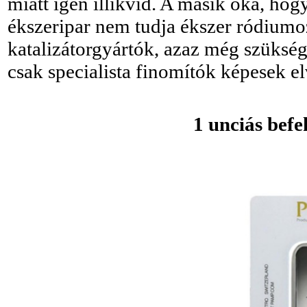
miatt igen illikvid. A másik oka, hog
ékszeripar nem tudja ékszer ródiumoz
katalizátorgyártók, azaz még szükség
csak specialista finomítók képesek e
1 unciás befe