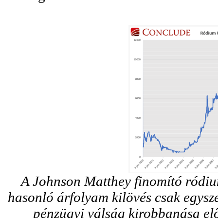
A Johnson Matthey finomító ródiu
hasonló árfolyam kilövés csak egysze
pénzügyi válság kirobbanása el