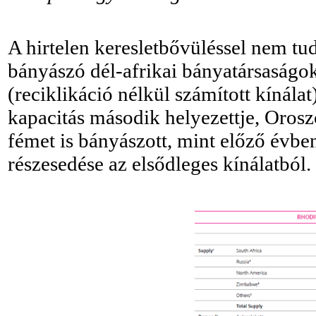
A hirtelen keresletbővüléssel nem tud
bányászó dél-afrikai bányatársaságok
(reciklikáció nélkül számított kínála
kapacitás második helyezettje, Oros
fémet is bányászott, mint előző évbe
részesedése az elsődleges kínálatból.