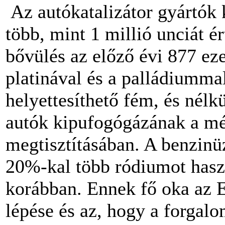
Az autókatalizátor gyártók k
több, mint 1 millió unciát é
bővülés az előző évi 877 ez
platinával és a palládiumm
helyettesíthető fém, és nél
autók kipufogógázának a mé
megtisztításában. A benzin
20%-kal több ródiumot haszn
korábban. Ennek fő oka az 
lépése és az, hogy a forgal