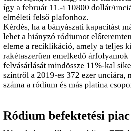
így a február 11.-i 10800 dollár/unc
elméleti felső plafonhoz.
Kérdés, ha a bányászati kapacitást 
lehet a hiányzó ródiumot előteremte
eleme a reciklikáció, amely a teljes k
rakétaszerűen emelkedő árfolyamok el
felvásárlását mindössze 11%-kal sike
szintről a 2019-es 372 ezer unciára,
száma a ródium és más platina csopo
Ródium befektetési pia