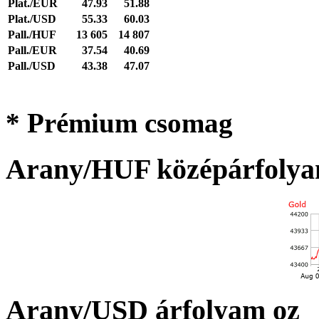
Plat./EUR
47.93
51.88
Plat./USD
55.33
60.03
Pall./HUF
13 605
14 807
Pall./EUR
37.54
40.69
Pall./USD
43.38
47.07
* Prémium csomag
Arany/HUF középárfolya
Arany/USD árfolyam oz