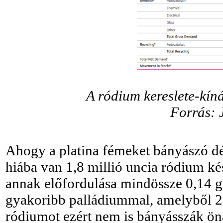
A ródium kereslete-kín
Forrás: 
Ahogy a platina fémeket bányászó dé
hiába van 1,8 millió uncia ródium ké
annak előfordulása mindössze 0,14 
gyakoribb palládiummal, amelyből 2 
ródiumot ezért nem is bányásszák ön