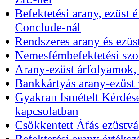
Befektetési arany, ezüst é
Conclude-nál
Rendszeres arany és ezüs
Nemesfémbefektetési szol
Arany-ezüst árfolyamok,
Bankkártyás arany-ezüst 
Gyakran Ismételt Kérdése
kapcsolatban
Csökkentett Áfás ezüstvá
Befektetési arany értékszá