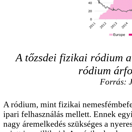
A tőzsdei fizikai ródium 
ródium árf
Forrás: 
A ródium, mint fizikai nemesfémbefek
ipari felhasználás mellett. Ennek eg
nagy áremelkedés szükséges a nyeres