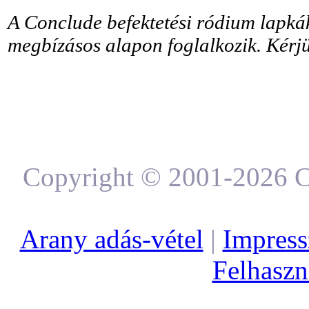
A Conclude befektetési ródium lapkák
megbízásos alapon foglalkozik. Kérjü
Copyright © 2001-2026 C
Arany adás-vétel
|
Impres
Felhaszná