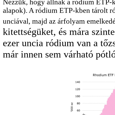
Nézzük, hogy állnak a ródium ETP-k 
alapok). A ródium ETP-kben tárolt ró
unciával, majd az árfolyam emelkedé
kitettségüket, és mára szin
ezer uncia ródium van a tőz
már innen sem várható pótló