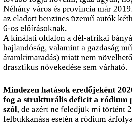
Néhány város és provincia már 2019.-
az eladott benzines üzemű autók két
6-os előírásoknak.
A kínálati oldalon a dél-afrikai bány
hajlandóság, valamint a gazdaság műk
áramkimaradás) miatt nem növelhető 
drasztikus növekedése sem várható.
Mindezen hatások eredőjeként 2020
fog a strukturális deficit a ródium
szól
, de azért ne feledjük mi történt 
felbukkanása esetén a ródium árfoly