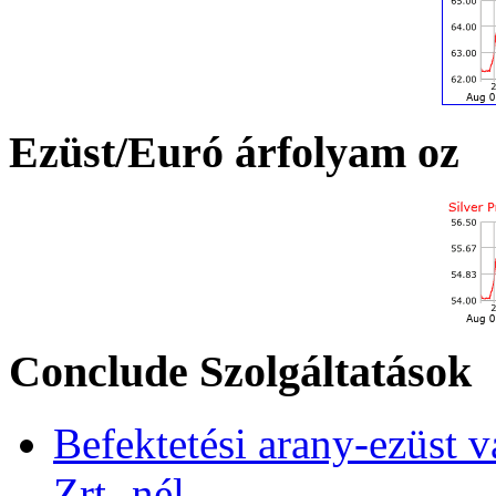
Ezüst/Euró árfolyam oz
Conclude Szolgáltatások
Befektetési arany-ezüst v
Zrt.-nél