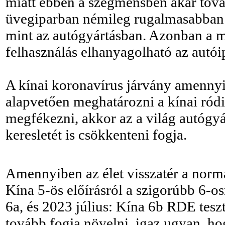
miatt ebben a szegmensben akár továb
üvegiparban némileg rugalmasabban t
mint az autógyártásban. Azonban a m
felhasználás elhanyagolható az autói
A kínai koronavírus járvány amenny
alapvetően meghatározni a kínai ród
megfékezni, akkor az a világ autógyá
keresletét is csökkenteni fogja.
Amennyiben az élet visszatér a normá
Kína 5-ös előírásról a szigorúbb 6-os
6a, és 2023 július: Kína 6b RDE teszt
tovább fogja növelni, igaz ugyan, h