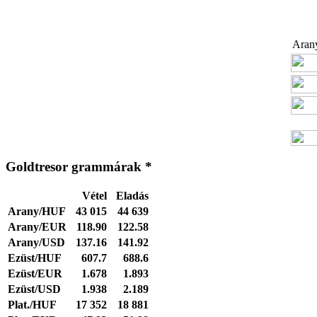
Arany
Goldtresor grammárak *
Vétel
Eladás
Arany/HUF
43 015
44 639
Arany/EUR
118.90
122.58
Arany/USD
137.16
141.92
Ezüst/HUF
607.7
688.6
Ezüst/EUR
1.678
1.893
Ezüst/USD
1.938
2.189
Plat./HUF
17 352
18 881