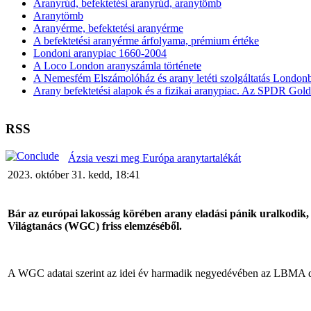
Aranyrúd, befektetési aranyrúd, aranytömb
Aranytömb
Aranyérme, befektetési aranyérme
A befektetési aranyérme árfolyama, prémium értéke
Londoni aranypiac 1660-2004
A Loco London aranyszámla története
A Nemesfém Elszámolóház és arany letéti szolgáltatás London
Arany befektetési alapok és a fizikai aranypiac. Az SPDR Gol
RSS
Ázsia veszi meg Európa aranytartalékát
2023. október 31. kedd, 18:41
Bár az európai lakosság körében arany eladási pánik uralkodik,
Világtanács (WGC) friss elemzéséből.
A WGC adatai szerint az idei év harmadik negyedévében az LBMA dél