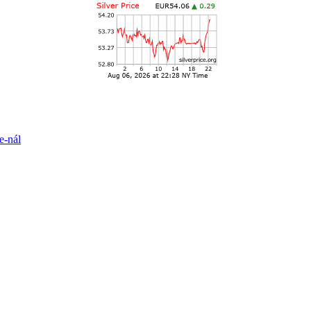
e-nál