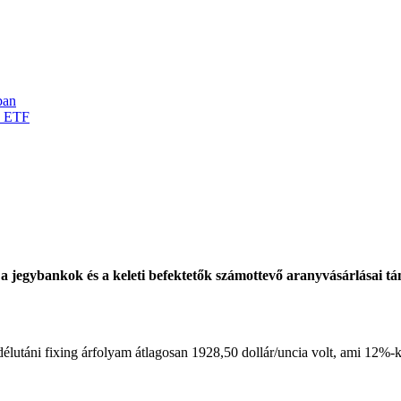
ban
d ETF
 a jegybankok és a keleti befektetők számottevő aranyvásárlásai t
utáni fixing árfolyam átlagosan 1928,50 dollár/uncia volt, ami 12%-k