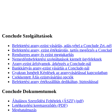
Conclude Szolgáltatások
Befektetési arany-ezüst vásárlás, adás-vétel a Conclude Zrt.-nél
Befektetési arany, ezüst értéktárolás, tartós megőrzés a Conclud
Rendszeres arany és ezüst megtakarítás
Nemesfémbefektetési szolgáltatások kiemelt ügyfeleknek
Arany-ezüst árfolyamok, árképzés a Conclude-nál
Bankkártyás arany-ezüst vásárlás a Conclude-nál
Gyakran Ismételt Kérdések az aranyvásárlással kapcsolatban
Csökkentett Áfás ezüstvásárlási opciók
Befektetési arany értékszállítás dedikáltan, biztosítással
Conclude Dokumentumok
Általános Szerződési Feltételek (ÁSZF) (pdf)
Letétkezelési keretszerződés (PDF)
Meghatalmazás