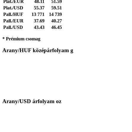
Plat./EUR
48.11
51.59
Plat./USD
55.37
59.51
Pall./HUF
13 771
14 739
Pall./EUR
37.69
40.27
Pall./USD
43.43
46.45
* Prémium csomag
Arany/HUF középárfolyam g
Arany/USD árfolyam oz