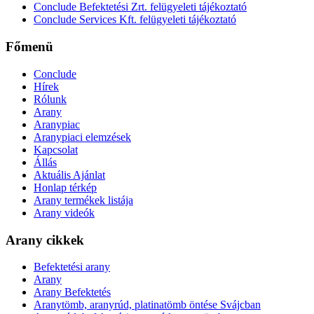
Conclude Befektetési Zrt. felügyeleti tájékoztató
Conclude Services Kft. felügyeleti tájékoztató
Főmenü
Conclude
Hírek
Rólunk
Arany
Aranypiac
Aranypiaci elemzések
Kapcsolat
Állás
Aktuális Ajánlat
Honlap térkép
Arany termékek listája
Arany videók
Arany cikkek
Befektetési arany
Arany
Arany Befektetés
Aranytömb, aranyrúd, platinatömb öntése Svájcban