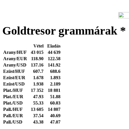
Goldtresor grammárak *
Vétel
Eladás
Arany/HUF
43 015
44 639
Arany/EUR
118.90
122.58
Arany/USD
137.16
141.92
Ezüst/HUF
607.7
688.6
Ezüst/EUR
1.678
1.893
Ezüst/USD
1.938
2.189
Plat./HUF
17 352
18 881
Plat./EUR
47.93
51.88
Plat./USD
55.33
60.03
Pall./HUF
13 605
14 807
Pall./EUR
37.54
40.69
Pall./USD
43.38
47.07