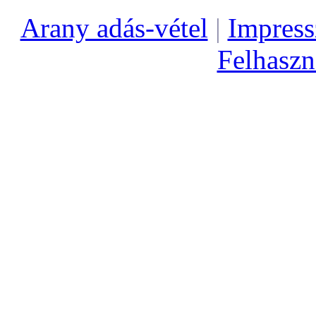
Arany adás-vétel
|
Impres
Felhaszná