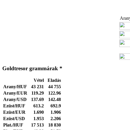
Arany
Goldtresor grammárak *
Vétel
Eladás
Arany/HUF
43 231
44 755
Arany/EUR
119.29
122.96
Arany/USD
137.69
142.48
Ezüst/HUF
613.2
692.9
Ezüst/EUR
1.690
1.906
Ezüst/USD
1.953
2.206
Plat./HUF
17 513
18 830