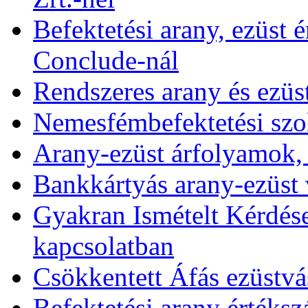
Befektetési arany, ezüst é
Conclude-nál
Rendszeres arany és ezüs
Nemesfémbefektetési szol
Arany-ezüst árfolyamok,
Bankkártyás arany-ezüst 
Gyakran Ismételt Kérdése
kapcsolatban
Csökkentett Áfás ezüstvá
Befektetési arany értékszá