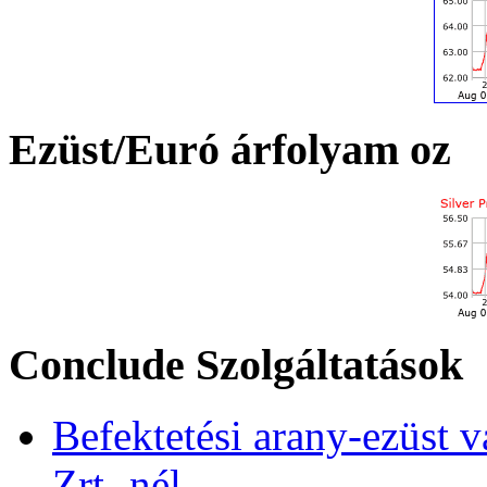
Ezüst/Euró árfolyam oz
Conclude Szolgáltatások
Befektetési arany-ezüst v
Zrt.-nél