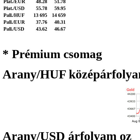
Plat./EUR
48.28
51.78
Plat./USD
55.78
59.95
Pall./HUF
13 695
14 659
Pall./EUR
37.76
40.31
Pall./USD
43.62
46.67
* Prémium csomag
Arany/HUF középárfolya
Arany/USD árfolyam oz