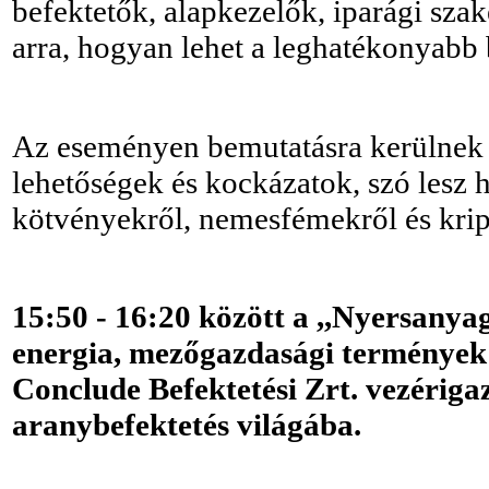
befektetők, alapkezelők, iparági sza
arra, hogyan lehet a leghatékonyabb be
Az eseményen bemutatásra kerülnek a
lehetőségek és kockázatok, szó lesz 
kötvényekről, nemesfémekről és kri
15:50 - 16:20 között a ,,Nyersany
energia, mezőgazdasági termények
Conclude Befektetési Zrt. vezérig
aranybefektetés világába.