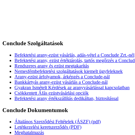
Conclude Szolgáltatások
Befektetési arany-ezüst vásárlás, adás-vétel a Conclude Zrt.-nél
Befektetési arany, ezüst értéktárolás, tartós megőrzés a Conclud
Rendszeres arany és ezüst megtakarítás
Nemesfémbefektetési szolgáltatások kiemelt ügyfeleknek
Arany-ezüst árfolyamok, árképzés a Conclude-nál
Bankkártyás arany-ezüst vásárlás a Conclude-nál
Gyakran Ismételt Kérdések az aranyvásárlással kapcsolatban
Csökkentett Áfás ezüstvásárlási opciók
Befektetési arany értékszállítás dedikáltan, biztosítással
Conclude Dokumentumok
Általános Szerződési Feltételek (ÁSZF) (pdf)
Letétkezelési keretszerződés (PDF)
Meghatalmazás