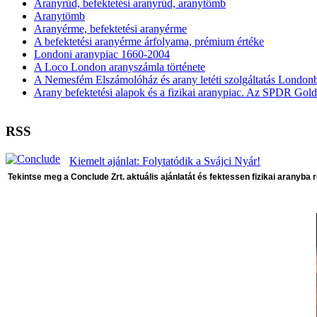
Aranyrúd, befektetési aranyrúd, aranytömb
Aranytömb
Aranyérme, befektetési aranyérme
A befektetési aranyérme árfolyama, prémium értéke
Londoni aranypiac 1660-2004
A Loco London aranyszámla története
A Nemesfém Elszámolóház és arany letéti szolgáltatás London
Arany befektetési alapok és a fizikai aranypiac. Az SPDR Gol
RSS
Kiemelt ajánlat: Folytatódik a Svájci Nyár!
Tekintse meg a Conclude Zrt. aktuális ajánlatát és fektessen fizikai aranyba