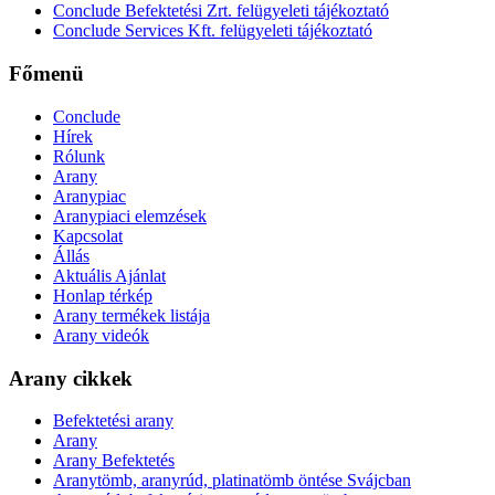
Conclude Befektetési Zrt. felügyeleti tájékoztató
Conclude Services Kft. felügyeleti tájékoztató
Főmenü
Conclude
Hírek
Rólunk
Arany
Aranypiac
Aranypiaci elemzések
Kapcsolat
Állás
Aktuális Ajánlat
Honlap térkép
Arany termékek listája
Arany videók
Arany cikkek
Befektetési arany
Arany
Arany Befektetés
Aranytömb, aranyrúd, platinatömb öntése Svájcban