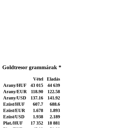
Goldtresor grammárak *
Vétel
Eladás
Arany/HUF
43 015
44 639
Arany/EUR
118.90
122.58
Arany/USD
137.16
141.92
Ezüst/HUF
607.7
688.6
Ezüst/EUR
1.678
1.893
Ezüst/USD
1.938
2.189
Plat./HUF
17 352
18 881