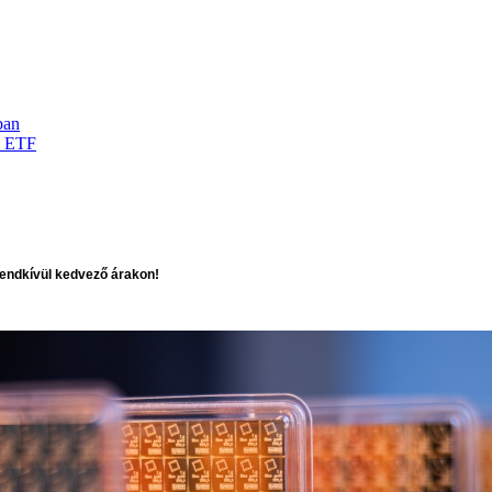
ban
d ETF
 rendkívül kedvező árakon!