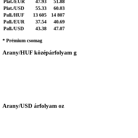
Plat./EUR
47.93
51.88
Plat./USD
55.33
60.03
Pall./HUF
13 605
14 807
Pall./EUR
37.54
40.69
Pall./USD
43.38
47.07
* Prémium csomag
Arany/HUF középárfolyam g
Arany/USD árfolyam oz