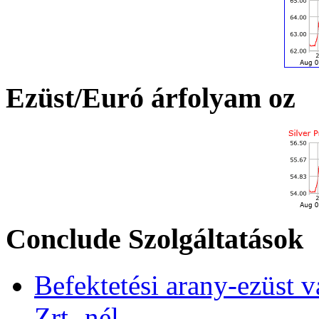
Ezüst/Euró árfolyam oz
Conclude Szolgáltatások
Befektetési arany-ezüst v
Zrt.-nél