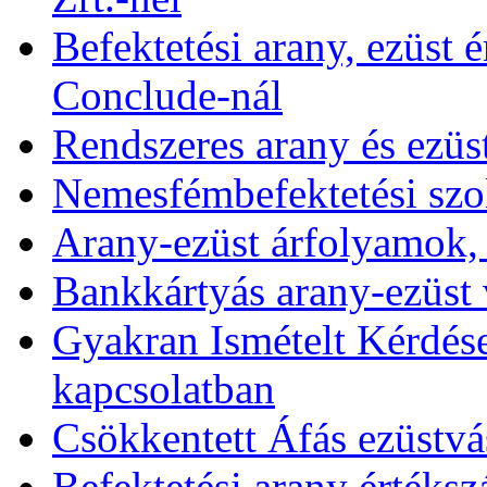
Befektetési arany, ezüst é
Conclude-nál
Rendszeres arany és ezüs
Nemesfémbefektetési szol
Arany-ezüst árfolyamok,
Bankkártyás arany-ezüst 
Gyakran Ismételt Kérdése
kapcsolatban
Csökkentett Áfás ezüstvá
Befektetési arany értékszá