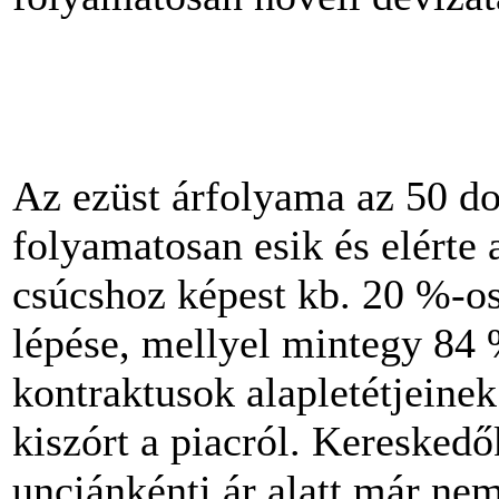
Az ezüst árfolyama az 50 dol
folyamatosan esik és elérte a
csúcshoz képest kb. 20 %-os
lépése, mellyel mintegy 84
kontraktusok alapletétjeinek
kiszórt a piacról. Kereskedő
unciánkénti ár alatt már ne