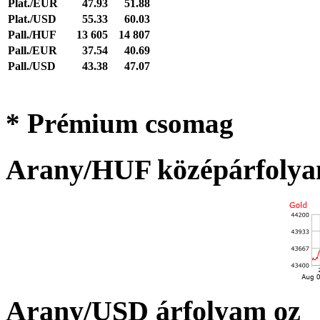
Plat./EUR
47.93
51.88
Plat./USD
55.33
60.03
Pall./HUF
13 605
14 807
Pall./EUR
37.54
40.69
Pall./USD
43.38
47.07
* Prémium csomag
Arany/HUF középárfolya
Arany/USD árfolyam oz