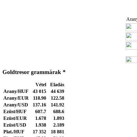
Arany
Goldtresor grammárak *
Vétel
Eladás
Arany/HUF
43 015
44 639
Arany/EUR
118.90
122.58
Arany/USD
137.16
141.92
Ezüst/HUF
607.7
688.6
Ezüst/EUR
1.678
1.893
Ezüst/USD
1.938
2.189
Plat./HUF
17 352
18 881