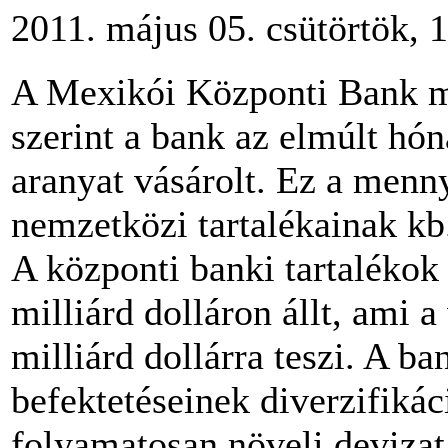
2011. május 05. csütörtök, 
A Mexikói Központi Bank m
szerint a bank az elmúlt hó
aranyat vásárolt. Ez a menn
nemzetközi t
ar
talékainak kb
A központi banki tartalékok 
milliárd dolláron állt, ami a
milliárd dollárra teszi. A ba
befektetéseinek diverzifikác
folyamatosan növeli devizat