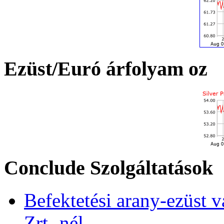
Ezüst/Euró árfolyam oz
Conclude Szolgáltatások
Befektetési arany-ezüst v
Zrt.-nél