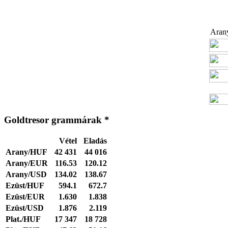
Arany
Goldtresor grammárak *
Vétel
Eladás
Arany/HUF
42 431
44 016
Arany/EUR
116.53
120.12
Arany/USD
134.02
138.67
Ezüst/HUF
594.1
672.7
Ezüst/EUR
1.630
1.838
Ezüst/USD
1.876
2.119
Plat./HUF
17 347
18 728