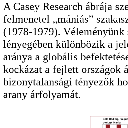
A Casey Research ábrája sze
felmenetel „mániás” szakasz
(1978-1979). Véleményünk sz
lényegében különbözik a jel
aránya a globális befekteté
kockázat a fejlett országok
bizonytalansági tényezők hos
arany árfolyamát.