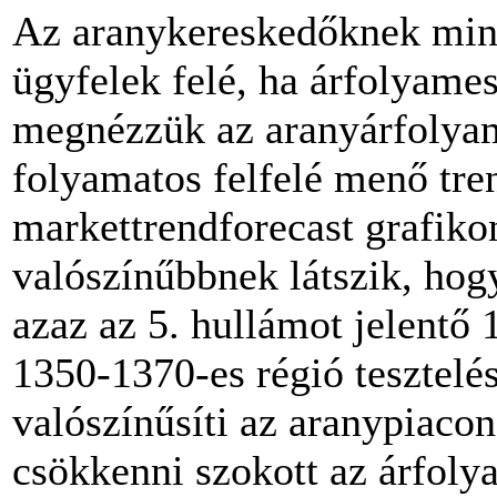
Az aranykereskedőknek min
ügyfelek felé, ha árfolyames
megnézzük az aranyárfolyam á
folyamatos felfelé menő tren
markettrendforecast grafikon
valószínűbbnek látszik, hog
azaz az 5. hullámot jelentő 
1350-1370-es régió tesztelé
valószínűsíti az aranypiacon
csökkenni szokott az árfoly