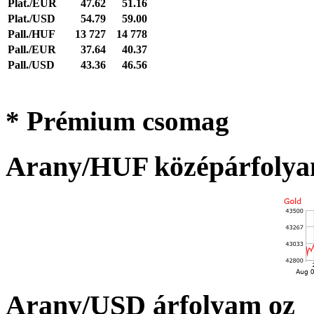
Plat./EUR
47.62
51.16
Plat./USD
54.79
59.00
Pall./HUF
13 727
14 778
Pall./EUR
37.64
40.37
Pall./USD
43.36
46.56
* Prémium csomag
Arany/HUF középárfolya
Arany/USD árfolyam oz