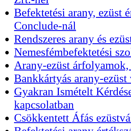
Befektetési arany, ezüst é
Conclude-nál
Rendszeres arany és ezüs
Nemesfémbefektetési szol
Arany-ezüst árfolyamok,
Bankkártyás arany-ezüst 
Gyakran Ismételt Kérdése
kapcsolatban
Csökkentett Áfás ezüstvá
Befektetési arany értékszá