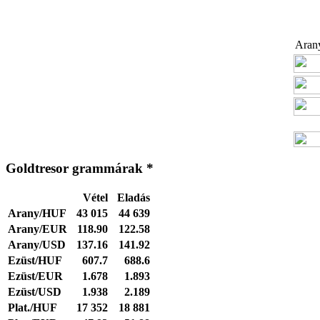
Arany
Goldtresor grammárak *
Vétel
Eladás
Arany/HUF
43 015
44 639
Arany/EUR
118.90
122.58
Arany/USD
137.16
141.92
Ezüst/HUF
607.7
688.6
Ezüst/EUR
1.678
1.893
Ezüst/USD
1.938
2.189
Plat./HUF
17 352
18 881