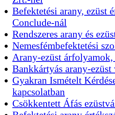
Befektetési arany, ezüst é
Conclude-nál
Rendszeres arany és ezüs
Nemesfémbefektetési szol
Arany-ezüst árfolyamok,
Bankkártyás arany-ezüst 
Gyakran Ismételt Kérdése
kapcsolatban
Csökkentett Áfás ezüstvá
Befektetési arany értékszá