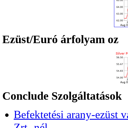
Ezüst/Euró árfolyam oz
Conclude Szolgáltatások
Befektetési arany-ezüst v
Zrt.-nél