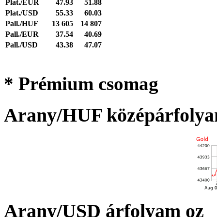
Plat./EUR
47.93
51.88
Plat./USD
55.33
60.03
Pall./HUF
13 605
14 807
Pall./EUR
37.54
40.69
Pall./USD
43.38
47.07
* Prémium csomag
Arany/HUF középárfolya
Arany/USD árfolyam oz