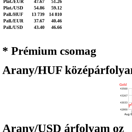
Plat./EUR
47.67
51.26
Plat./USD
54.86
59.12
Pall./HUF
13 739
14 810
Pall./EUR
37.67
40.46
Pall./USD
43.40
46.66
* Prémium csomag
Arany/HUF középárfolya
Arany/USD árfolyam oz