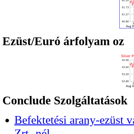
Ezüst/Euró árfolyam oz
Conclude Szolgáltatások
Befektetési arany-ezüst v
Zrt.-nél