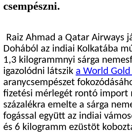
csempészni.
Raiz Ahmad a Qatar Airways jár
Dohából az indiai Kolkatába m
1,3 kilogrammnyi sárga nemes
igazolódni látszik
a World Gold 
aranycsempészet fokozódásához 
fizetési mérlegét rontó import 
százalékra emelte a sárga nem
fogással együtt az indiai vám
és 6 kilogramm ezüstöt kobozta