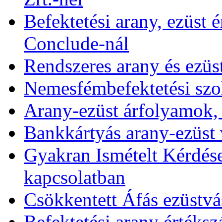
Befektetési arany, ezüst é
Conclude-nál
Rendszeres arany és ezüs
Nemesfémbefektetési szol
Arany-ezüst árfolyamok,
Bankkártyás arany-ezüst 
Gyakran Ismételt Kérdése
kapcsolatban
Csökkentett Áfás ezüstvá
Befektetési arany értékszá