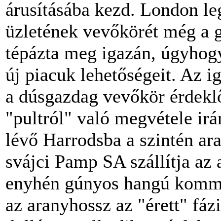
árusításába kezd. London le
üzletének vevőkörét még a 
tépázta meg igazán, úgyhogy
új piacuk lehetőségeit. Az i
a dúsgazdag vevőkör érdekl
"pultról" való megvétele i
lévő Harrodsba a szintén ara
svájci Pamp SA szállítja az
enyhén gúnyos hangú komme
az aranyhossz az "érett" fá