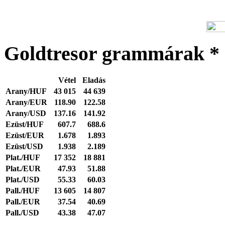
Goldtresor grammárak *
Vétel
Eladás
Arany/HUF
43 015
44 639
Arany/EUR
118.90
122.58
Arany/USD
137.16
141.92
Ezüst/HUF
607.7
688.6
Ezüst/EUR
1.678
1.893
Ezüst/USD
1.938
2.189
Plat./HUF
17 352
18 881
Plat./EUR
47.93
51.88
Plat./USD
55.33
60.03
Pall./HUF
13 605
14 807
Pall./EUR
37.54
40.69
Pall./USD
43.38
47.07