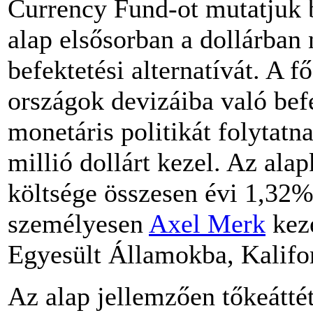
Currency Fund-ot mutatjuk
alap elsősorban a dollárban
befektetési alternatívát. A f
országok devizáiba való bef
monetáris politikát folytatn
millió dollárt kezel. Az alap
költsége összesen évi 1,32%-
személyesen
Axel Merk
keze
Egyesült Államokba, Kalifo
Az alap jellemzően tőkeáttét