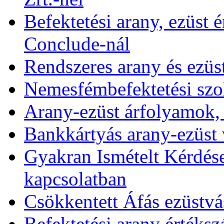
Befektetési arany, ezüst é
Conclude-nál
Rendszeres arany és ezüs
Nemesfémbefektetési szol
Arany-ezüst árfolyamok,
Bankkártyás arany-ezüst 
Gyakran Ismételt Kérdése
kapcsolatban
Csökkentett Áfás ezüstvá
Befektetési arany értékszá