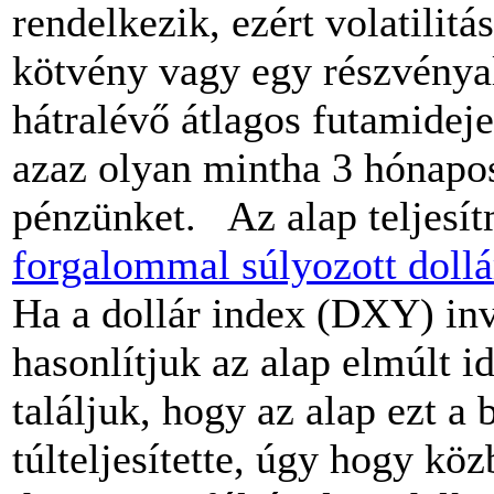
rendelkezik, ezért volatilit
kötvény vagy egy részvényal
hátralévő átlagos futamideje
azaz olyan mintha 3 hónapos
pénzünket. Az alap teljesí
forgalommal súlyozott dollá
Ha a dollár index (DXY) inv
hasonlítjuk az alap elmúlt i
találjuk, hogy az alap ezt a
túlteljesítette, úgy hogy kö