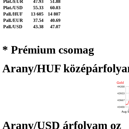
Plat./EUR
47.93
51.88
Plat./USD
55.33
60.03
Pall./HUF
13 605
14 807
Pall./EUR
37.54
40.69
Pall./USD
43.38
47.07
* Prémium csomag
Arany/HUF középárfolya
Arany/USD árfolyam oz