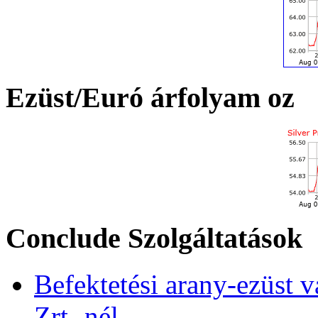
Ezüst/Euró árfolyam oz
Conclude Szolgáltatások
Befektetési arany-ezüst v
Zrt.-nél