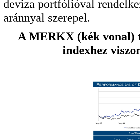
deviza portfólióval rendelk
aránnyal szerepel.
A MERKX (kék vonal) te
indexhez viszo