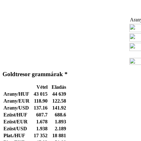
Arany
Goldtresor grammárak *
Vétel
Eladás
Arany/HUF
43 015
44 639
Arany/EUR
118.90
122.58
Arany/USD
137.16
141.92
Ezüst/HUF
607.7
688.6
Ezüst/EUR
1.678
1.893
Ezüst/USD
1.938
2.189
Plat./HUF
17 352
18 881