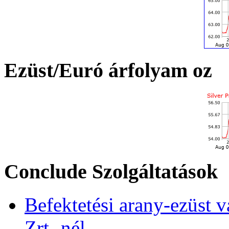
Ezüst/Euró árfolyam oz
Conclude Szolgáltatások
Befektetési arany-ezüst v
Zrt.-nél