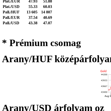
Plat./EUR
47.93
51.88
Plat./USD
55.33
60.03
Pall./HUF
13 605
14 807
Pall./EUR
37.54
40.69
Pall./USD
43.38
47.07
* Prémium csomag
Arany/HUF középárfolya
Arany/USD árfolyam oz