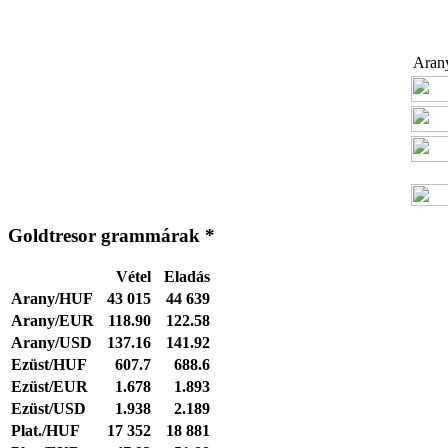
Arany
Goldtresor grammárak *
Vétel
Eladás
Arany/HUF
43 015
44 639
Arany/EUR
118.90
122.58
Arany/USD
137.16
141.92
Ezüst/HUF
607.7
688.6
Ezüst/EUR
1.678
1.893
Ezüst/USD
1.938
2.189
Plat./HUF
17 352
18 881