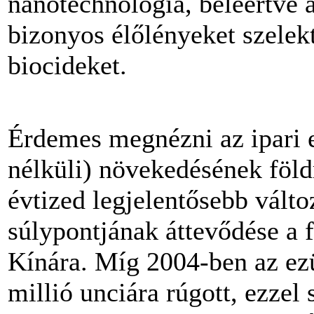
nanotechnológia, beleértve 
bizonyos élőlényeket szelekt
biocideket.
Érdemes megnézni az ipari e
nélküli) növekedésének föld
évtized legjelentősebb válto
súlypontjának áttevődése a 
Kínára. Míg 2004-ben az ez
millió unciára rúgott, ezze