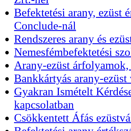
Befektetési arany, ezüst é
Conclude-nál
Rendszeres arany és ezüs
Nemesfémbefektetési szol
Arany-ezüst árfolyamok,
Bankkártyás arany-ezüst 
Gyakran Ismételt Kérdése
kapcsolatban
Csökkentett Áfás ezüstvá
Befektetési arany értékszá