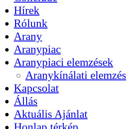
Hírek
Rólunk
Arany
Aranypiac
Aranypiaci elemzések
Aranykínálati elemzés
Kapcsolat
Állás
Aktuális Ajánlat
Honlap térkép