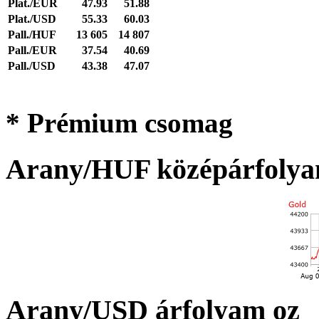
Plat./EUR
47.93
51.88
Plat./USD
55.33
60.03
Pall./HUF
13 605
14 807
Pall./EUR
37.54
40.69
Pall./USD
43.38
47.07
* Prémium csomag
Arany/HUF középárfolya
Arany/USD árfolyam oz