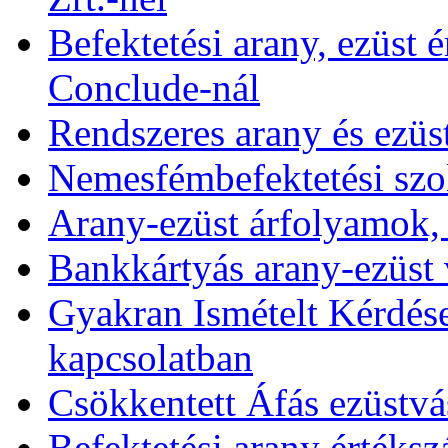
Befektetési arany, ezüst é
Conclude-nál
Rendszeres arany és ezüs
Nemesfémbefektetési szol
Arany-ezüst árfolyamok,
Bankkártyás arany-ezüst 
Gyakran Ismételt Kérdése
kapcsolatban
Csökkentett Áfás ezüstvá
Befektetési arany értékszá