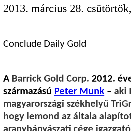
2013. március 28. csütörtök
Conclude Daily Gold
A
Barrick Gold Corp.
2012. év
származású
Peter Munk
–
aki
magyarországi székhelyű TriGr
hogy lemond az általa alapíto
aranybányászati cége igazgatós