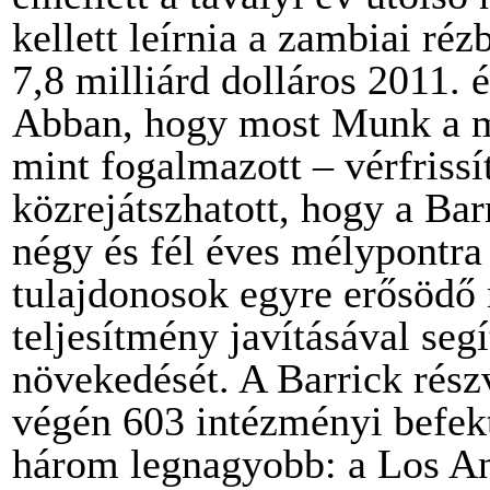
kellett leírnia a zambiai ré
7,8 milliárd dolláros 2011. 
Abban, hogy most Munk a ma
mint fogalmazott – vérfrissít
közrejátszhatott, hogy a Ba
négy és fél éves mélypontra 
tulajdonosok egyre erősödő 
teljesítmény javításával seg
növekedését. A Barrick rés
végén 603 intézményi befekt
három legnagyobb: a Los An