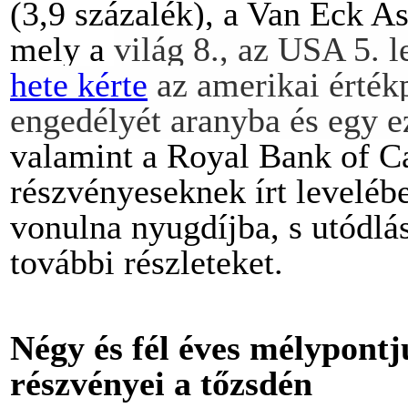
(3,9 százalék), a Van Eck As
mely a
világ 8., az USA 5.
hete kérte
az amerikai értékp
engedélyét aranyba és egy e
valamint a Royal Bank of Ca
részvényeseknek írt leveléb
vonulna nyugdíjba, s utódlás
további részleteket.
Négy és fél éves mélypont
részvényei a tőzsdén