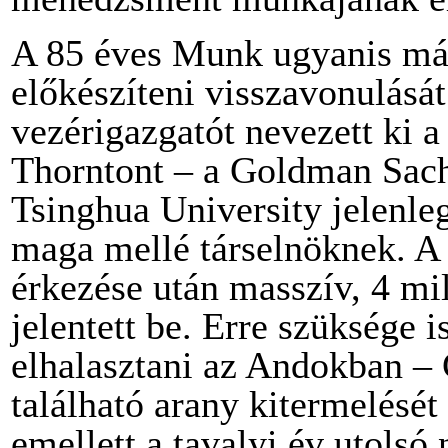
A 85 éves Munk ugyanis má
előkészíteni visszavonulásá
vezérigazgatót nevezett ki a
Thorntont – a Goldman Sachs
Tsinghua University jelenleg
maga mellé társelnöknek. A 
érkezése után masszív, 4 mil
jelentett be. Erre szüksége i
elhalasztani az Andokban – 
található arany kitermelését
emellett a tavalyi év utolsó