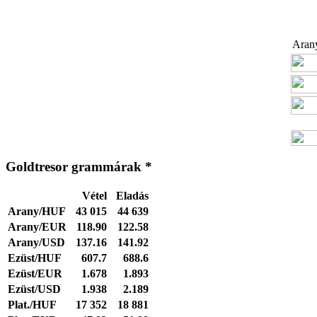
Arany
Goldtresor grammárak *
Vétel
Eladás
Arany/HUF
43 015
44 639
Arany/EUR
118.90
122.58
Arany/USD
137.16
141.92
Ezüst/HUF
607.7
688.6
Ezüst/EUR
1.678
1.893
Ezüst/USD
1.938
2.189
Plat./HUF
17 352
18 881