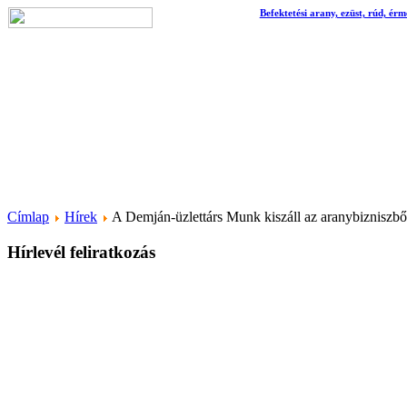
Befektetési arany, ezüst, rúd, érm
Címlap
Hírek
A Demján-üzlettárs Munk kiszáll az aranybizniszbő
Hírlevél feliratkozás