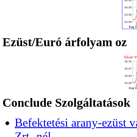
Ezüst/Euró árfolyam oz
Conclude Szolgáltatások
Befektetési arany-ezüst v
Zrt.-nél