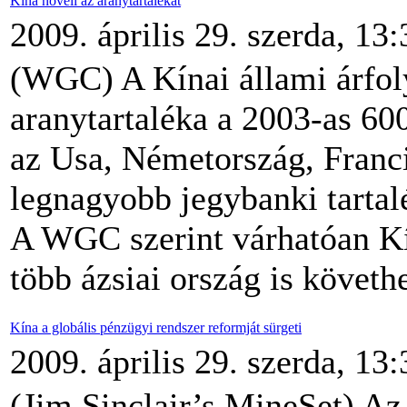
Kína növeli az aranytartalékát
2009. április 29. szerda, 13:
(WGC) A Kínai állami árfoly
aranytartaléka a 2003-as 60
az Usa, Németország, Franc
legnagyobb jegybanki tartal
A WGC szerint várhatóan Kín
több ázsiai ország is követhe
Kína a globális pénzügyi rendszer reformját sürgeti
2009. április 29. szerda, 13:
(Jim Sinclair’s MineSet) A