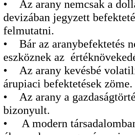
• Az arany nemcsak a dollá
devizában jegyzett befektet
felmutatni.
• Bár az aranybefektetés ne
eszköznek az értéknövekedé
• Az arany kevésbé volatilis
árupiaci befektetések zöme.
• Az arany a gazdaságtörtén
bizonyult.
• A modern társadalomban is