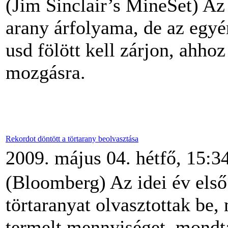
(Jim Sinclair’s MineSet) Az
arany árfolyama, de az egy
usd fölött kell zárjon, ahho
mozgásra.
Rekordot döntött a törtarany beolvasztása
2009. május 04. hétfő, 15:3
(Bloomberg) Az idei év els
törtaranyat olvasztottak be
termelt mennyiséget, mondt