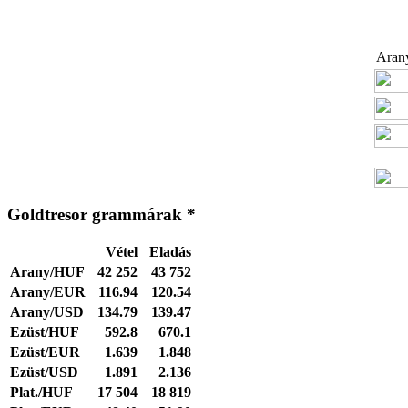
Arany
Goldtresor grammárak *
Vétel
Eladás
Arany/HUF
42 252
43 752
Arany/EUR
116.94
120.54
Arany/USD
134.79
139.47
Ezüst/HUF
592.8
670.1
Ezüst/EUR
1.639
1.848
Ezüst/USD
1.891
2.136
Plat./HUF
17 504
18 819