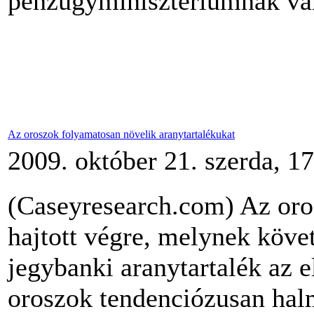
pénzügyminisztériumnak van
Az oroszok folyamatosan növelik aranytartalékukat
2009. október 21. szerda, 1
(Caseyresearch.com) Az oros
hajtott végre, melynek követ
jegybanki aranytartalék az 
oroszok tendenciózusan halm