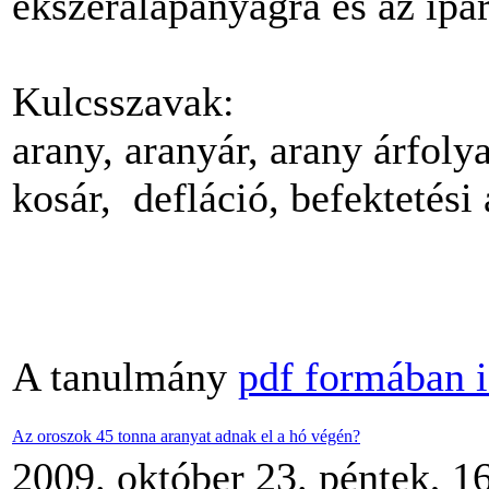
ékszeralapanyagra és az ipar
Kulcsszavak:
arany, aranyár, arany árfolya
kosár, defláció, befektetési 
A tanulmány
pdf formában i
Az oroszok 45 tonna aranyat adnak el a hó végén?
2009. október 23. péntek, 1