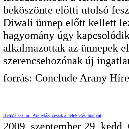
beköszönte előtti utolsó fesz
Diwali ünnep előtt kellett l
hagyomány úgy kapcsolódik a
alkalmazottak az ünnepek el
szerencsehozónak új ingatla
forrás: Conclude Arany Hír
HetiVálasz.hu - Aranyláz, veszik a befektetési aranyat
2009. szeptember 29. kedd,