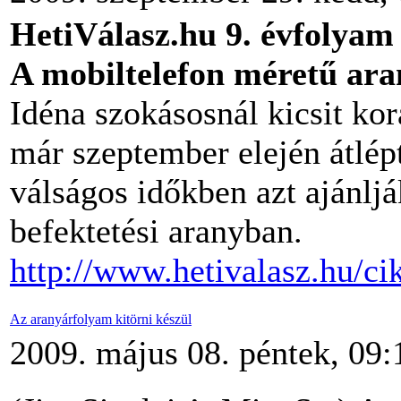
HetiVálasz.hu
9. évfolyam
A mobiltelefon méretű ar
Idéna szokásosnál kicsit ko
már szeptember elején átlép
válságos időkben azt ajánljá
befektetési aranyban.
http://www.hetivalasz.hu/ci
Az aranyárfolyam kitörni készül
2009. május 08. péntek, 09: