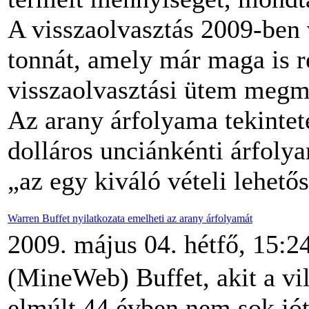
A visszaolvasztás 2009-ben
tonnát, amely már maga is r
visszaolvasztási ütem megm
Az arany árfolyama tekintet
dolláros unciánkénti árfolya
„az egy kiváló vételi lehetős
Warren Buffet nyilatkozata emelheti az arany árfolyamát
2009. május 04. hétfő, 15:2
(MineWeb) Buffet, akit a vil
elmúlt 44 évben nem sok jó