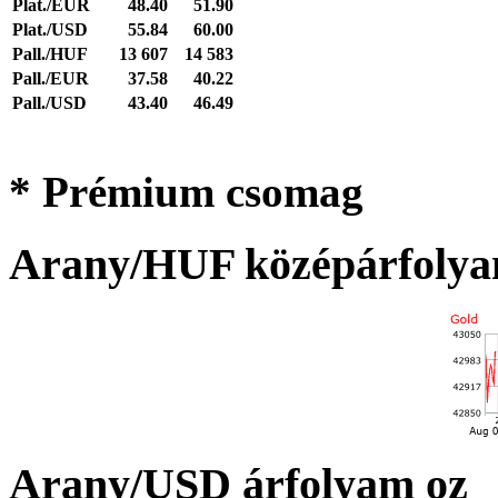
Plat./EUR
48.40
51.90
Plat./USD
55.84
60.00
Pall./HUF
13 607
14 583
Pall./EUR
37.58
40.22
Pall./USD
43.40
46.49
* Prémium csomag
Arany/HUF középárfolya
Arany/USD árfolyam oz