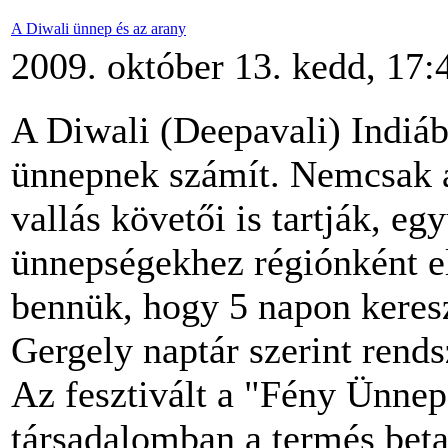
A Diwali ünnep és az arany
2009. október 13. kedd, 17:
A Diwali (Deepavali) Indiáb
ünnepnek számít. Nemcsak a 
vallás követői is tartják, eg
ünnepségekhez régiónként e
bennük, hogy 5 napon keres
Gergely naptár szerint rend
Az fesztivált a "Fény Ünnep
társadalomban a termés betak