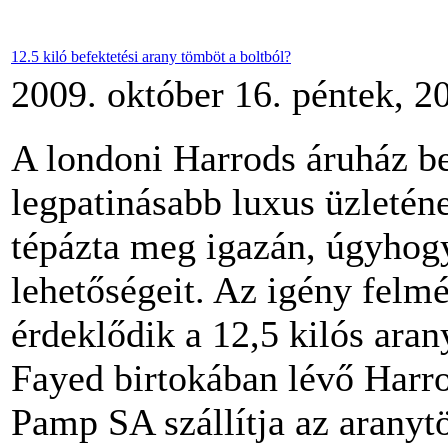
12.5 kiló befektetési arany tömböt a boltból?
2009. október 16. péntek, 2
A londoni Harrods áruház be
legpatinásabb luxus üzletén
tépázta meg igazán, úgyhogy
lehetőségeit. Az igény felm
érdeklődik a 12,5 kilós ara
Fayed birtokában lévő Harrod
Pamp SA szállítja az arany