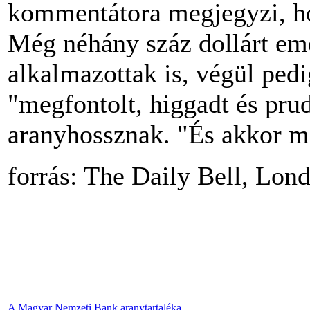
kommentátora megjegyzi, hog
Még néhány száz dollárt eme
alkalmazottak is, végül ped
"megfontolt, higgadt és prud
aranyhossznak. "És akkor m
forrás: The Daily Bell, Lon
A Magyar Nemzeti Bank aranytartaléka