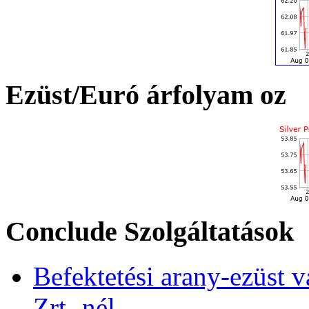
Ezüst/Euró árfolyam oz
Conclude Szolgáltatások
Befektetési arany-ezüst v
Zrt.-nél