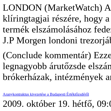
LONDON (MarketWatch) A C
klíringtagjai részére, hogy 
termék elszámolásához fedez
J.P Morgen londoni trezorjá
(Conclude kommentár) Ezzel 
legnagyobb árutőzsde elszám
brókerházak, intézmények a
Aranykontraktus kivezetése a Budapesti Értéktőzsdéről
2009. október 19. hétfő, 09: