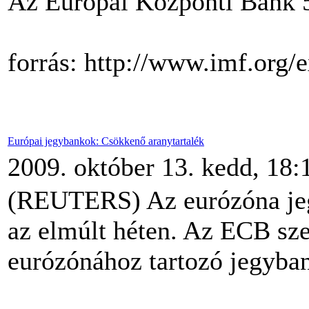
Az Európai Központi Bank 5
forrás: http://www.imf.org/
Európai jegybankok: Csökkenő aranytartalék
2009. október 13. kedd, 18:
(REUTERS) Az eurózóna jegy
az elmúlt héten. Az ECB szer
eurózónához tartozó jegyban