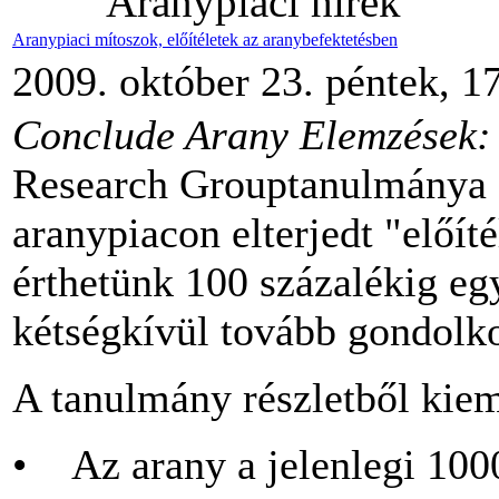
Aranypiaci hírek
Aranypiaci mítoszok, előítéletek az aranybefektetésben
2009. október 23. péntek, 1
Conclude Arany Elemzések:
Research Grouptanulmánya 
aranypiacon elterjedt "előí
érthetünk 100 százalékig eg
kétségkívül tovább gondolko
A tanulmány részletből kie
• Az arany a jelenlegi 1000