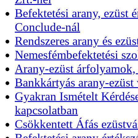
Befektetési arany, ezüst é
Conclude-nál
Rendszeres arany és ezüs
Nemesfémbefektetési szol
Arany-ezüst árfolyamok,
Bankkártyás arany-ezüst 
Gyakran Ismételt Kérdése
kapcsolatban
Csökkentett Áfás ezüstvá
Befektetési arany értékszá