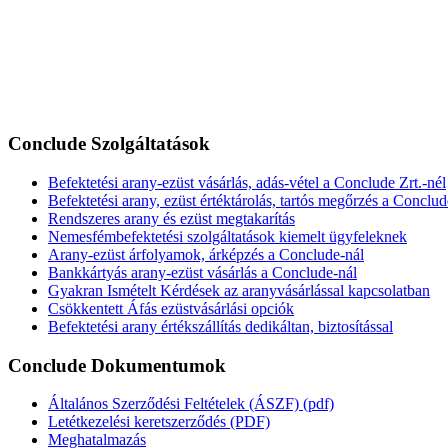
Conclude Szolgáltatások
Befektetési arany-ezüst vásárlás, adás-vétel a Conclude Zrt.-nél
Befektetési arany, ezüst értéktárolás, tartós megőrzés a Conclud
Rendszeres arany és ezüst megtakarítás
Nemesfémbefektetési szolgáltatások kiemelt ügyfeleknek
Arany-ezüst árfolyamok, árképzés a Conclude-nál
Bankkártyás arany-ezüst vásárlás a Conclude-nál
Gyakran Ismételt Kérdések az aranyvásárlással kapcsolatban
Csökkentett Áfás ezüstvásárlási opciók
Befektetési arany értékszállítás dedikáltan, biztosítással
Conclude Dokumentumok
Általános Szerződési Feltételek (ÁSZF) (pdf)
Letétkezelési keretszerződés (PDF)
Meghatalmazás