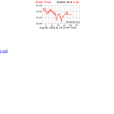
e-nál