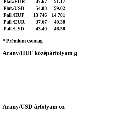
Plat./EUR
47.67
51.17
Plat./USD
54.88
59.02
Pall./HUF
13 746
14 781
Pall./EUR
37.67
40.38
Pall./USD
43.40
46.58
* Prémium csomag
Arany/HUF középárfolyam g
Arany/USD árfolyam oz