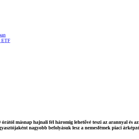
ban
d ETF
9 órától másnap hajnali fél háromig lehetővé teszi az arannyal és a
yasztójaként nagyobb befolyásuk lesz a nemesfémek piaci árképzé