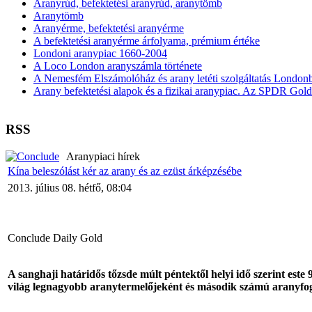
Aranyrúd, befektetési aranyrúd, aranytömb
Aranytömb
Aranyérme, befektetési aranyérme
A befektetési aranyérme árfolyama, prémium értéke
Londoni aranypiac 1660-2004
A Loco London aranyszámla története
A Nemesfém Elszámolóház és arany letéti szolgáltatás London
Arany befektetési alapok és a fizikai aranypiac. Az SPDR Gol
RSS
Aranypiaci hírek
Kína beleszólást kér az arany és az ezüst árképzésébe
2013. július 08. hétfő, 08:04
Conclude Daily Gold
A sanghaji határidős tőzsde múlt péntektől helyi idő szerint este 
világ legnagyobb aranytermelőjeként és második számú aranyfog