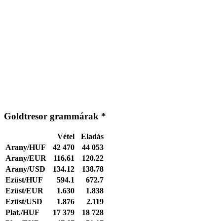
Goldtresor grammárak *
Vétel
Eladás
Arany/HUF
42 470
44 053
Arany/EUR
116.61
120.22
Arany/USD
134.12
138.78
Ezüst/HUF
594.1
672.7
Ezüst/EUR
1.630
1.838
Ezüst/USD
1.876
2.119
Plat./HUF
17 379
18 728