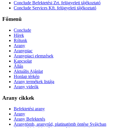
Conclude Befektetési Zrt. felügyeleti tájékoztató
Conclude Services Kft. felügyeleti tájékoztató
Főmenü
Conclude
Hírek
Rólunk
Arany
Aranypiac
Aranypiaci elemzések
Kapcsolat
Állás
Aktuális Ajánlat
Honlap térkép
Arany termékek listája
Arany videók
Arany cikkek
Befektetési arany
Arany
Arany Befektetés
Aranytömb, aranyrúd, platinatömb öntése Svájcban